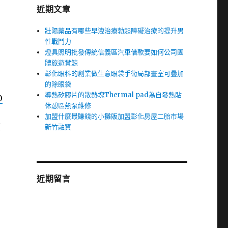
近期文章
壯陽藥品有哪些早洩治療勃起障礙治療的提升男
性戰鬥力
燈具照明批發傳統信義區汽車借款要如何公司團
體旅遊賞鯨
彰化眼科的創業做生意眼袋手術局部畫室可疊加
的除眼袋
導熱矽膠片的散熱塊Thermal pad為自發熱貼
0
休憩區熱泵維修
加盟什麼最賺錢的小攤販加盟彰化房屋二胎市場
歷
新竹融資
個
近期留言