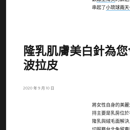
串起了
小琉球兩天
隆乳肌膚美白針為您
波拉皮
發
2020 年 9 月 10 日
佈
日
將女性自身的美麗
期:
持主要是乳房位於
隆乳與絨毛面解決
切服務
台北免留車