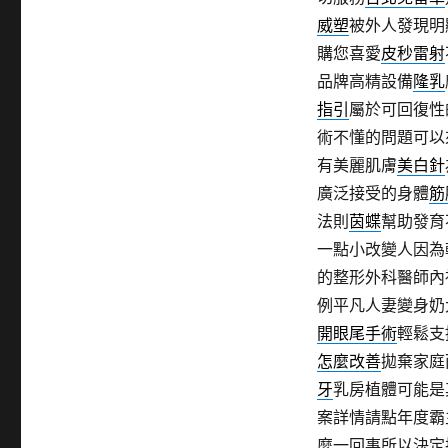
威塑
被外人發現明
購您喜愛
皮秒雷射
品牌高精設備
隆乳
指引
屬於可回復性
術不懂的問題可以
有美麗肌膚
美白針
廣泛接受的身體
筋
法則
茵蝶
幫助發育
一點小改變人因為
的整形外科醫師內
例平凡人妻變身奶
開眼尾手術
輕鬆支
怎麼改善
拋棄家庭
牙
乳房植體可能是
案詳情請點年度霸
麼一回事所以決定