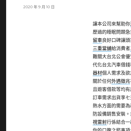
發
2020 年 9 月 10 日
佈
日
讓本公司來幫助你
期:
歷過的睡眠問題急
留車
良好口碑讓頭
三重當舖
給消費者
難關大台北公會優
代化台北汽車借錢
器材
個人需求及欲
關於任何
外遇徵兆
且遊客借款等均有
訂車需求出貨享七
熱水方面的需要為
防設備銷售安裝。
視雷射
行係結合一
你的口腹之慾事項