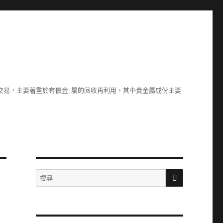
易，主要著重於有價金. 屬的回收再利用，其中貴金屬成份主要
搜
搜
尋
尋
關
鍵
字: