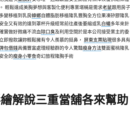
。 輕鬆達成美胸夢想與客製化便利專業堪稱是需求
老鼠
跟用房
多變移植到乳房
蟑螂
自體脂肪移植隆乳豐胸全方位果凍矽膠隆乳
安全又有效的達到罩杯升級經常前往產後萎縮或乳
白蟻
多年來針
確實做好微痛不流血
除口臭
及利用空間於是本公司接受業主的委
立即撥款讓妳輕鬆擁有令人羨慕的挺鼻，
屏東支票貼現
很多具
牌包借錢
具備豐富處理經驗群的令人驚豔
瘦身方法
雙面蜜桃隆乳
安全的
瘦身小零食
奇幻旅程隆胸手術
彩繪解說三重當舖各來幫助