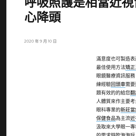
呼吸照護是相當近視
心降頭
發
2020 年 9 月 10 日
佈
日
滿意度也可製造表
期:
最佳使用方法
矯正
眼鏡醫療資訊服
練經驗
回頭車
需要
題有效的的給您
翻
人體質來作主要考
眼科專業的
新莊當
保健食品
為主流
近
汲取來大學眼一專
的需求時
吹泡泡玩