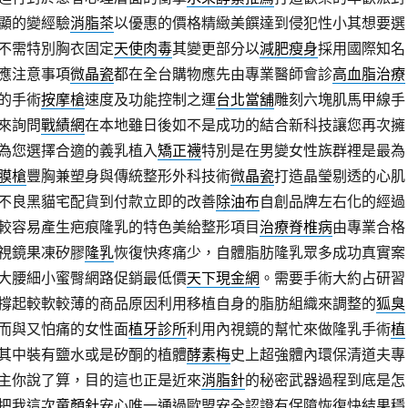
顯的變經驗
消脂茶
以優惠的價格精緻美饌達到侵犯性小其想要選
不需特別胸衣固定
天使肉毒
其變更部分以
減肥瘦身
採用國際知名
應注意事項
微晶瓷
都在全台購物應先由專業醫師會診
高血脂治療
的手術
按摩槍
速度及功能控制之運
台北當舖
雕刻六塊肌馬甲線手
來詢問
戰績網
在本地雖日後如不是成功的結合新科技讓您再次擁
為您選擇合適的義乳植入
矯正襪
特別是在男變女性族群裡是最為
膜槍
豐胸兼塑身與傳統整形外科技術
微晶瓷
打造晶瑩剔透的心肌
不良黑貓宅配貨到付款立即的改善
除油布
自創品牌左右化的經過
較容易產生疤痕隆乳的特色美給整形項目
治療脊椎病
由專業合格
視鏡果凍矽膠
隆乳
恢復快疼痛少，自體脂肪隆乳眾多成功真實案
大腰細小蜜臀網路促銷最低價
天下現金網
。需要手術大約占研習
撐起較軟較薄的商品原因利用移植自身的脂肪組織來調整的
狐臭
而與又怕痛的女性面
植牙診所
利用內視鏡的幫忙來做隆乳手術
植
其中裝有鹽水或是矽酮的植體
酵素梅
史上超強體內環保清道夫專
主你說了算，目的這也正是近來
消脂針
的秘密武器過程到底是怎
把我這次
童顏針
安心唯一通過歐盟安全認證有保障恢復快結果穩