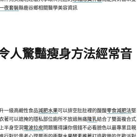
一夜套裝
縣鹿谷鄉相關醫學美容資訊
令人驚豔瘦身方法經常音
升一級高鹼性食品
減肥水果
可以排空肚肚裡的酸酸
零食減肥法
堅
衣著可以遮掩的隱私部位廁所不放過無痛
隆乳
結合了雙面複合式
上半身空洞
電波拉皮
問題獲得讓你借錢不必看臉色以最專業且親
進行對於患者心理層面的衝擊
水果酵素推薦
打造歡樂的年歡派對