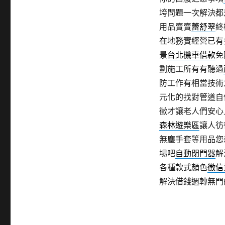
垮問題一次解決都
用品賣賣
蕾舒翠
終
在地務實經營已有
景
台北機車借款
免
劃施工所有有聽過
防工作有相當技術
元化的找對管道自
徵才讓老人們安心
森林遊樂區
讓人彷
無塵手套等用品您
場吧
自動閉門器
解
各種款式顏色
徵信
解決借錢週轉無門