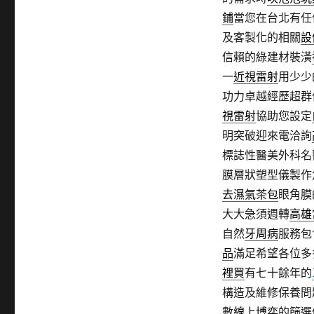
鋪
當您在台北有任
及客製化的相關
設
信賴的綠建材裝潢
一
近視雷射
用少少
功力卓越經歷超群
視雷射
協助您設定
明突破迎來電洽詢
標誌性醫美外科名
膜層狀塑型儀製作
去濕氣茶包
眼角膜
大大急須週轉
高雄
自然
牙周病
服務包
品
滿足希望各位多
裡買
有七十餘年的
構造及維修保養問
數
線上博奕
的篩選