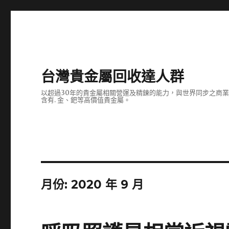
台灣貴金屬回收達人群
以超過30年的貴金屬相關營運及精鍊的能力，與世界同步之商
含有. 金、鈀等高價值貴金屬。
月份:
2020 年 9 月