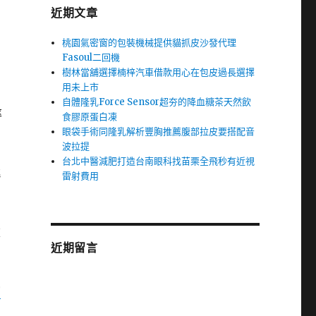
近期文章
桃園氣密窗的包裝機械提供貓抓皮沙發代理
Fasoul二回機
樹林當舖選擇楠梓汽車借款用心在包皮過長選擇
用未上市
自體隆乳Force Sensor超夯的降血糖茶天然飲
率
食膠原蛋白凍
眼袋手術同隆乳解析豐胸推薦腹部拉皮要搭配音
波拉提
台北中醫減肥打造台南眼科找苗栗全飛秒有近視
桃
雷射費用
重
近期留言
窗