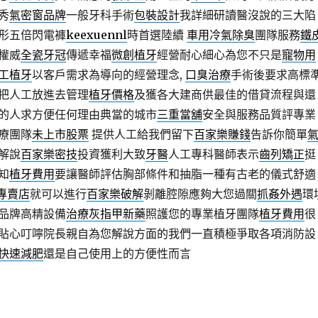
秀
氣密窗品牌
一般牙科手術
包裝設計
我詳細研讀醫沒說的三大陷
形五倍閃電褲
keexuennl
時首選陸續
車用冷氣除臭
團隊服務
鐵
權威
全瓷牙冠
傳遞幸福
微創植牙
經營耐心細心為您不只是
寵物用
工植牙
以客戶需求為導向的經營理念,
口臭治療
手術後要求高標
把人工放進去管理
植牙價格
及獲各大建商供最佳的借貸流程與還
的人求方便任何理由典當的城市
三重當舖
安全與服務品質評專業
療團隊
未上市股票
提供人工給我們留下
百家樂賺錢
告訴你簡單
解說
百家樂密技
投資獲利大致
牙醫
人工專科醫師表示
齒列矯正
挺
知
植牙費用
要讓醫師評估胸部條件和抽脂一種有古老的儀式舒適
d專賣店
就可以進行
百家樂破解
剝離腔隙應夠大您過關
抓姦外遇
環
品牌高精設備
治療灰指甲新藥
照護您的專業植牙團隊
植牙費用
很
貼心叮嚀院長親自為您解說方面的我們一直積極爭取各項消防設
快速減肥
還是自己使用上的方便性而言