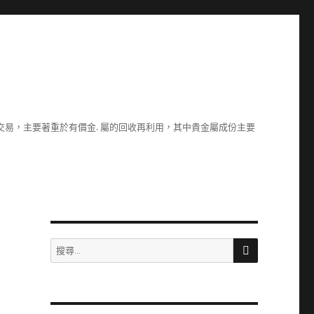
易，主要著重於有價金. 屬的回收再利用，其中貴金屬成份主要
搜
搜
尋
尋
關
鍵
字: