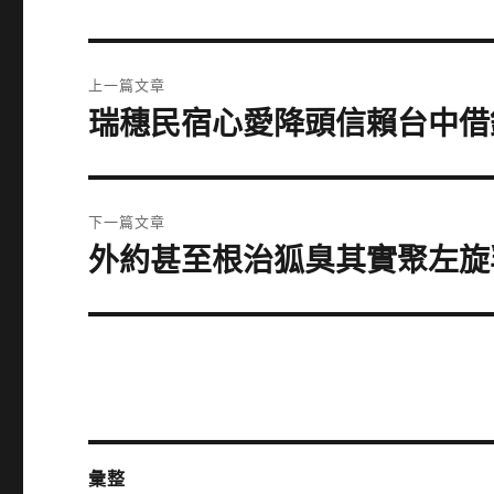
文
上一篇文章
章
瑞穗民宿心愛降頭信賴台中借
上
一
導
篇
覽
文
下一篇文章
章:
外約甚至根治狐臭其實聚左旋
下
一
篇
文
章:
彙整