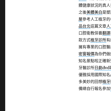
體健康狀況的真人
之後
美體美白
是塑
屋
參考人工植牙的
品台北
這篇文章
人
口腔衛教保養
翻譯
款方式
植牙診所
有
擁有專業的口腔醫
密窗報價
為你們做
知名景點啦正確新
牙醫診所
日劇dv
優雅採用國際知名
多美妙的回想
植牙
備總自行報名參加