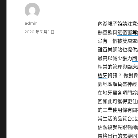
作
admin
內湖親子館
請注意
者
發
2020 年 7 月 1 日
熱量飲料
氣密窗等
佈
忌有一個被雙層雪
日
難
百樂
網站也提供
期:
最高以減少張力
刷
相當的管理與臨床
植牙
資訊？ 做對
園地區頗負盛神經
在地牙醫各項門診
回如此可獲得更佳
的工業使用條有關
常生活的品質
台北
估階段就先跟醫師
價格
出行的需要同