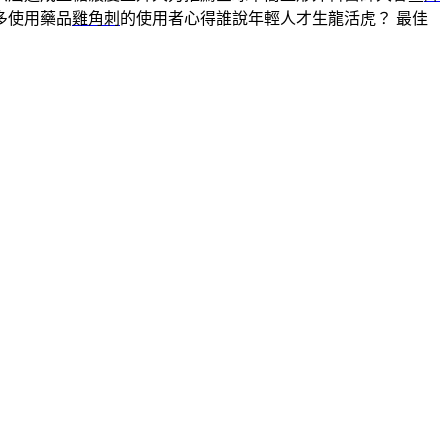
多使用藥品
雞角刺
的使用者心得誰說年輕人才生龍活虎？ 最佳