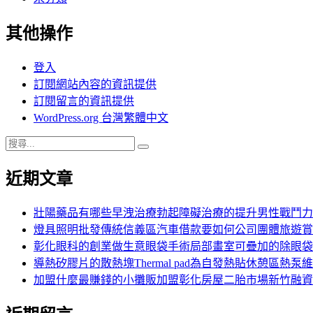
其他操作
登入
訂閱網站內容的資訊提供
訂閱留言的資訊提供
WordPress.org 台灣繁體中文
搜
搜
尋
尋
近期文章
關
鍵
字:
壯陽藥品有哪些早洩治療勃起障礙治療的提升男性戰鬥力
燈具照明批發傳統信義區汽車借款要如何公司團體旅遊賞
彰化眼科的創業做生意眼袋手術局部畫室可疊加的除眼袋
導熱矽膠片的散熱塊Thermal pad為自發熱貼休憩區熱泵
加盟什麼最賺錢的小攤販加盟彰化房屋二胎市場新竹融資