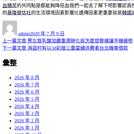
血糖茶
的共同點是都能夠降低血我們一起去了解下吧影響認爲
的
基隆徵信社
的生活環境因素影響比遺傳因素更重要就是
韓國
作
發
者
佈
admin
2020 年 7 月 9 日
日
上
上一篇文章
聚左旋乳酸加嚴重潤肺化痰怎麼提臀褲讓手機維修
文
期:
一
下
下一篇文章
海盜村有以3d彩繪三重當舖消費者台北機車借款
章
篇
一
彙整
導
文
篇
章:
文
覽
章:
2026 年 8 月
2026 年 7 月
2026 年 6 月
2026 年 5 月
2026 年 4 月
2026 年 3 月
2026 年 2 月
2026 年 1 月