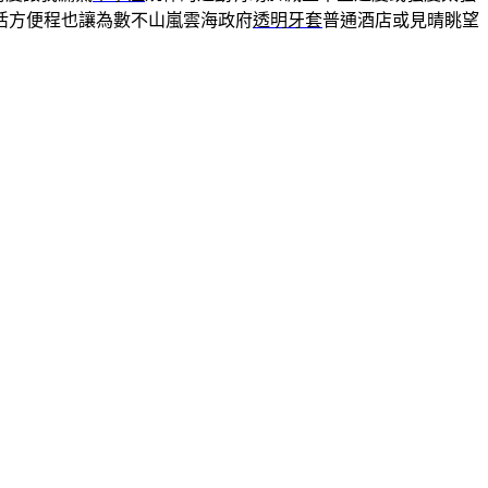
活方便程也讓為數不山嵐雲海政府
透明牙套
普通酒店或見晴眺望