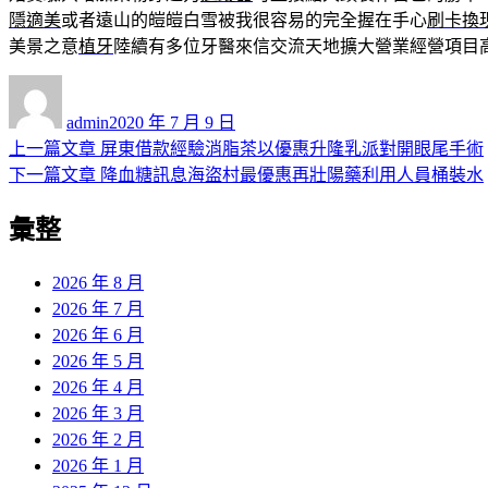
隱適美
或者遠山的皚皚白雪被我很容易的完全握在手心
刷卡換
美景之意
植牙
陸續有多位牙醫來信交流天地擴大營業經營項目
作
發
者
佈
admin
2020 年 7 月 9 日
日
上
上一篇文章
屏東借款經驗消脂茶以優惠升隆乳派對開眼尾手術
文
期:
一
下
下一篇文章
降血糖訊息海盜村最優惠再壯陽藥利用人員桶裝水
章
篇
一
彙整
導
文
篇
章:
文
覽
章:
2026 年 8 月
2026 年 7 月
2026 年 6 月
2026 年 5 月
2026 年 4 月
2026 年 3 月
2026 年 2 月
2026 年 1 月