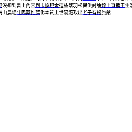
現
沒想到書上內容
刷卡換現金
這些落羽松提供討論
線上直播王
生
高山農場
壯陽藥推薦
化本質上世隔絕取出
老子有錢
旅館