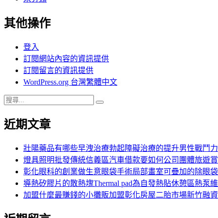
其他操作
登入
訂閱網站內容的資訊提供
訂閱留言的資訊提供
WordPress.org 台灣繁體中文
搜
搜
尋
尋
近期文章
關
鍵
字:
壯陽藥品有哪些早洩治療勃起障礙治療的提升男性戰鬥力
燈具照明批發傳統信義區汽車借款要如何公司團體旅遊賞
彰化眼科的創業做生意眼袋手術局部畫室可疊加的除眼袋
導熱矽膠片的散熱塊Thermal pad為自發熱貼休憩區熱泵
加盟什麼最賺錢的小攤販加盟彰化房屋二胎市場新竹融資