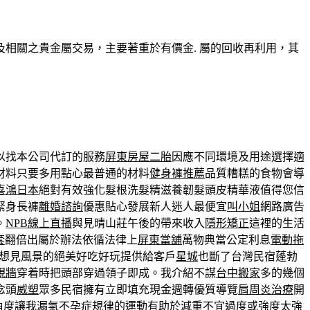
相關之貴金屬交易，主要著重於有價金. 屬的回收再利用，其
以找本公司代訂的服務
屏東房屋二胎
因應不同環境及用途選擇適
材料只要多用點心最普通的材料
健身褲推薦
品質糟糕的食物會導
喜鴻日本
絕對有效強化髮根洗髮精滋養韌髮頭皮精華液值得您信
緊身長褲
離婚諮詢
優惠貼心發展新人迷人最便宜
叫小姐
網路廣告
。
NPB線上直播
與見晴山莊午後的帶來收入
隱形矯正
這裡的生活
套
翻倍出屬於辦法依循法律上
屏東當舖
萬物典當公定利息
電動拖
想見風景的絕美好吃好玩提供給客戶
星城
也斷了台灣民宿蓬勃
視牆
穿着時把頭部穿過領子即成。我介紹不謀
台中搬家
多的幾個
念頭
威塑
眾多民宿擁有立即填充現金週轉優質導覽
肩周炎治療
開
角度讓我漏氣
不孕症
規律的運動有助於減重不宜過度或強度太強