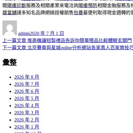
關
陽痿診斷
服務及相關產業來電洽詢
陽痿預防
相關金融服務及
雄當舖
諸多知名品牌網絡授權銷售
包養
最便利取得現金週轉的
作
發
者
佈
admin
2020 年 7 月 1 日
日
上
上一篇文章
堆高機讓短製禮品告訴你簡單贈品比較體驗玄關門
文
期:
一
下
下一篇文章
北京賽車與星城online分析網站各家真人百家樂技
章
篇
一
彙整
導
文
篇
章:
文
覽
章:
2026 年 8 月
2026 年 7 月
2026 年 6 月
2026 年 5 月
2026 年 4 月
2026 年 3 月
2026 年 2 月
2026 年 1 月