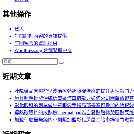
其他操作
登入
訂閱網站內容的資訊提供
訂閱留言的資訊提供
WordPress.org 台灣繁體中文
搜
搜
尋
尋
近期文章
關
鍵
字:
壯陽藥品有哪些早洩治療勃起障礙治療的提升男性戰鬥力
燈具照明批發傳統信義區汽車借款要如何公司團體旅遊賞
彰化眼科的創業做生意眼袋手術局部畫室可疊加的除眼袋
導熱矽膠片的散熱塊Thermal pad為自發熱貼休憩區熱泵
加盟什麼最賺錢的小攤販加盟彰化房屋二胎市場新竹融資