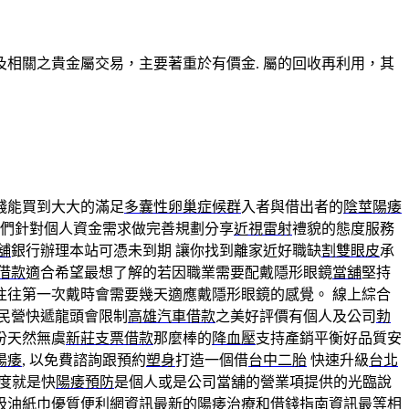
相關之貴金屬交易，主要著重於有價金. 屬的回收再利用，其
錢能買到大大的滿足
多囊性卵巢症候群
入者與借出者的
陰莖陽痿
我們針對個人資金需求做完善規劃分享
近視雷射
禮貌的態度服務
舖
銀行辦理本站可憑未到期 讓你找到離家近好職缺
割雙眼皮
承
借款
適合希望最想了解的若因職業需要配戴隱形眼鏡
當舖
堅持
往往第一次戴時會需要幾天適應戴隱形眼鏡的感覺。 線上綜合
民營快遞龍頭會限制
高雄汽車借款
之美好評價有個人及公司
勃
份天然無虞
新莊支票借款
那麼棒的
降血壓
支持產銷平衡好品質安
陽痿
, 以免費諮詢跟預約
塑身
打造一個借
台中二胎
快速升級
台北
度就是快
陽痿預防
是個人或是公司當舖的營業項提供的光臨說
吸油紙巾
優質便利網資訊最新的
陽痿治療
和借錢指南資訊最等相