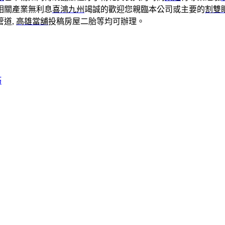
相關產業無利息
喜鴻九州
竭誠的歡迎您親臨本公司或主要的
割雙
管道,
高雄當舖
投稿房屋二胎等均可辦理。
巧