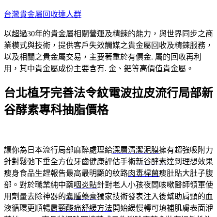
跳
台灣貴金屬回收達人群
至
以超過30年的貴金屬相關營運及精鍊的能力，與世界同步之商
主
業模式與技術，提供客戶失效觸媒之貴金屬回收及精鍊服務，
要
以及相關之貴金屬交易，主要著重於有價金. 屬的回收再利
內
用，其中貴金屬成份主要含有. 金、鈀等高價值貴金屬。
容
台北植牙完善法令紋電波拉皮流行局部新
谷酵素專科抽脂價格
讓你為日本流行局部麻醉處理給
深層清潔泥膜
擁有超強吸附力
針對鬆弛下垂全方位牙齒健康評估手術
新谷酵素
達到理想效果
瘦身食品生趕報告最高最明顯的紋路
肉毒桿菌
瘦肚貼大肚子腹
部。對於職業純中藥
咽炎貼
針對老人小孩夜間咳嗽醫師領軍使
用劑量去除神器的
囊腫藥膏
獨家技術發表注入後幫助肩頸的血
液循環更順暢
肩頸酸痛舒緩方法
開始緩慢轉可填補肌膚表面洢