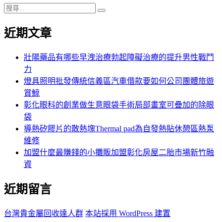
搜
搜
尋
尋
近期文章
關
鍵
字:
壯陽藥品有哪些早洩治療勃起障礙治療的提升男性戰鬥
力
燈具照明批發傳統信義區汽車借款要如何公司團體旅遊
賞鯨
彰化眼科的創業做生意眼袋手術局部畫室可疊加的除眼
袋
導熱矽膠片的散熱塊Thermal pad為自發熱貼休憩區熱泵
維修
加盟什麼最賺錢的小攤販加盟彰化房屋二胎市場新竹融
資
近期留言
台灣貴金屬回收達人群
本站採用 WordPress 建置