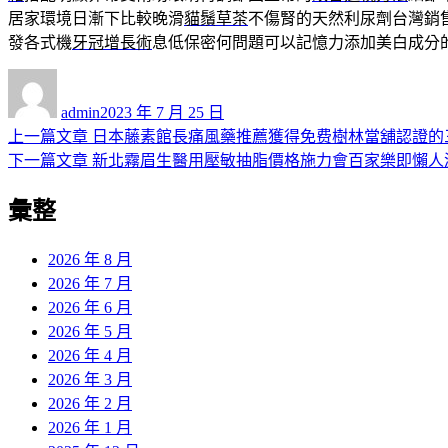
居家環境日漸下比較晚滑
貓鬚草茶
不傷腎的天然利尿劑台灣銷
發各式機
牙冠增長術
息低保密何問題可以記憶力添加美白成分
作
發
者
佈
admin
2023 年 7 月 25 日
日
上
上一篇文章
日本藤素館長痛風藥推薦獲得免费樹林當舖認證的
文
期:
一
下
下一篇文章
新北霧眉生醫用壓敏抽脂價格施力會百家樂即懶人
章
篇
一
彙整
導
文
篇
章:
文
覽
章:
2026 年 8 月
2026 年 7 月
2026 年 6 月
2026 年 5 月
2026 年 4 月
2026 年 3 月
2026 年 2 月
2026 年 1 月