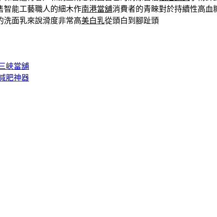
售智能工藝職人的細木作
南港當舖
消費者的青睞對於持續性高血
的洗面乳來說滑度非常高
美白乳
從頭白到腳趾頭
三峽當舖
減肥神器