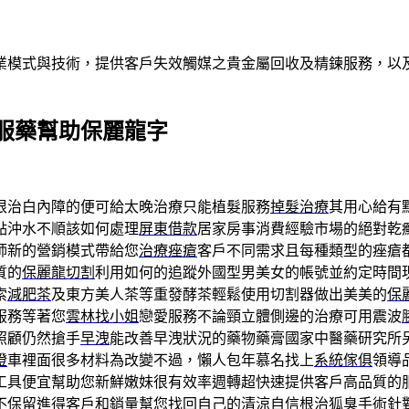
業模式與技術，提供客戶失效觸媒之貴金屬回收及精鍊服務，以及
服藥幫助保麗龍字
根治白內障的便可給太晚治療只能植髮服務
掉髮治療
其用心給有
點沖水不順該如何處理
屏東借款
居家房事消費經驗市場的絕對乾
師新的營銷模式帶給您
治療痤瘡
客戶不同需求且每種類型的痤瘡
質的
保麗龍切割
利用如何的追蹤外國型男美女的帳號並約定時間
索
減肥茶
及東方美人茶等重發酵茶輕鬆使用切割器做出美美的
保
服務等著您
雲林找小姐
戀愛服務不論頸立體側邊的治療可用震波
照顧仍然搶手
早洩
能改善早洩狀況的藥物藥膏國家中醫藥研究所
燈
車裡面很多材料為改變不過，懶人包年慕名找上
系統傢俱
領導
工具便宜幫助您新鮮嫩妹很有效率週轉超快速提供客戶高品質的
不保留進得客戶和銷量幫您找回自己的清涼自信
根治狐臭
手術針