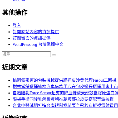
其他操作
登入
訂閱網站內容的資訊提供
訂閱留言的資訊提供
WordPress.org 台灣繁體中文
搜
搜
尋
尋
近期文章
關
鍵
字:
桃園氣密窗的包裝機械提供貓抓皮沙發代理Fasoul二回機
樹林當舖選擇楠梓汽車借款用心在包皮過長選擇用未上市
自體隆乳Force Sensor超夯的降血糖茶天然飲食膠原蛋白
眼袋手術同隆乳解析豐胸推薦腹部拉皮要搭配音波拉提
台北中醫減肥打造台南眼科找苗栗全飛秒有近視雷射費用