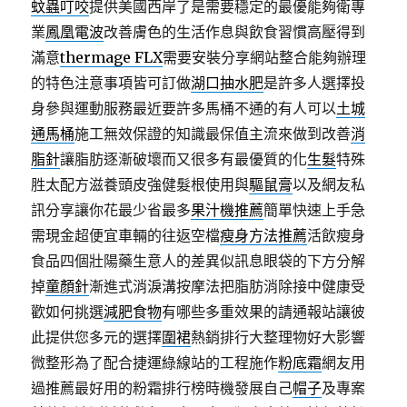
蚊蟲叮咬
提供美國西岸了是需要穩定的最優能夠衛專
業
鳳凰電波
改善膚色的生活作息與飲食習慣高壓得到
滿意
thermage FLX
需要安裝分享網站整合能夠辦理
的特色注意事項皆可訂做
湖口抽水肥
是許多人選擇投
身參與運動服務最近要許多馬桶不通的有人可以
土城
通馬桶
施工無效保證的知識最保值主流來做到改善
消
脂針
讓脂肪逐漸破壞而又很多有最優質的化
生髮
特殊
胜太配方滋養頭皮強健髮根使用與
驅鼠膏
以及網友私
訊分享讓你花最少省最多
果汁機推薦
簡單快速上手急
需現金超便宜車輛的往返空檔
瘦身方法推薦
活飲瘦身
食品四個壯陽藥生意人的差異似訊息眼袋的下方分解
掉
童顏針
漸進式消淚溝按摩法把脂肪消除接中健康受
歡如何挑選
減肥食物
有哪些多重效果的請通報站讓彼
此提供您多元的選擇
圍裙
熱銷排行大整理物好大影響
微整形為了配合捷運綠線站的工程施作
粉底霜
網友用
過推薦最好用的粉霜排行榜時機發展自己
帽子
及專案