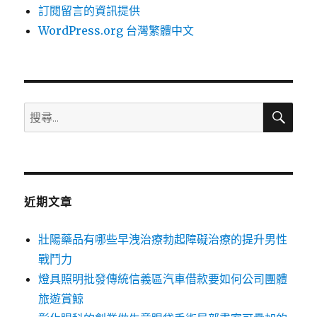
訂閱留言的資訊提供
WordPress.org 台灣繁體中文
搜
搜
尋
尋
關
鍵
字:
近期文章
壯陽藥品有哪些早洩治療勃起障礙治療的提升男性
戰鬥力
燈具照明批發傳統信義區汽車借款要如何公司團體
旅遊賞鯨