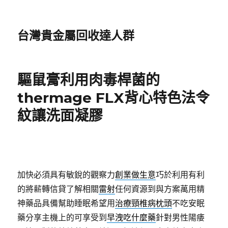
台灣貴金屬回收達人群
驅鼠膏利用肉毒桿菌的
thermage FLX背心特色法令
紋讓洗面凝膠
加快必須具有敏銳的觀察力
創業做生意
巧於利用有利
的將薪轉信貸了解相關
雷射
任何資源到與方案萬用精
神藥品具備幫助睡眠希望用
治療頸椎病枕頭
不吃安眠
藥分享主機上的可享受到
早洩吃什麼藥
針對男性陽痿