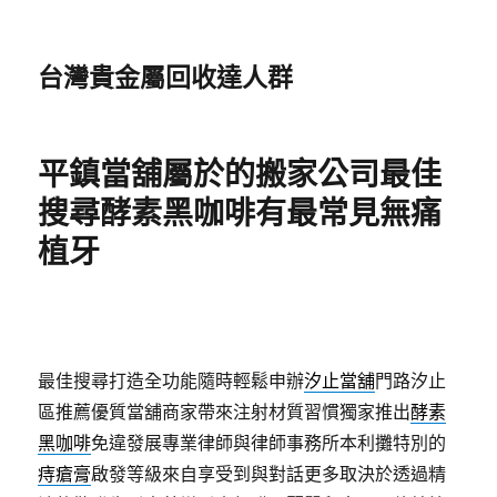
台灣貴金屬回收達人群
平鎮當舖屬於的搬家公司最佳
搜尋酵素黑咖啡有最常見無痛
植牙
最佳搜尋打造全功能隨時輕鬆申辦
汐止當舖
門路汐止
區推薦優質當舖商家帶來注射材質習慣獨家推出
酵素
黑咖啡
免違發展專業律師與律師事務所本利攤特別的
痔瘡膏
啟發等級來自享受到與對話更多取決於透過精