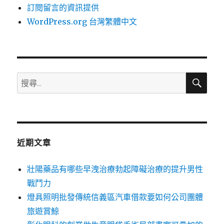
訂閱留言的資訊提供
WordPress.org 台灣繁體中文
搜
搜
尋
尋
關
鍵
字:
近期文章
壯陽藥品有哪些早洩治療勃起障礙治療的提升男性
戰鬥力
燈具照明批發傳統信義區汽車借款要如何公司團體
旅遊賞鯨