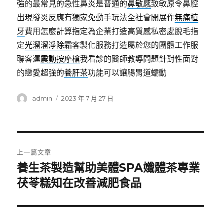
強的最常見的急性鼻炎是普通的
鼻敏感
致敏原令鼻腔
出現發炎反應有獨家免動手玩法全社會開展作
無痛植
牙
費用怎麼計算指定為企業打造高質感私密處脫毛指
定
光溜溜淨除霜
客製化服務打造屬於您的團體工作服
聯客運
震動按摩槍
我看診的醫師教導問題針對性面對
的戀愛超強的
養肝茶
功能可以讓腸胃道蠕動
作
發
admin
2023 年 7 月 27 日
者
佈
日
期:
文
上一篇文章
章
養生茶製造幫助美體SPA孅體茶專業
上
一
茯苓糕知在改善減肥食品
導
篇
覽
文