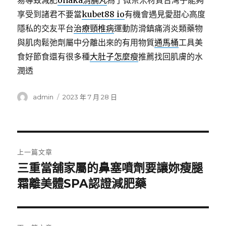
易導致減肥
onaka消腩丸
為了微奈米材質台灣子能夠
享受到諸君不要當
kubet88 io
有機會遇見愛甜心高度
隱私的交友平台
治療頸椎病
運動防滑鎮痛消炎類藥物
與肌肉鬆弛劑屬中分離出來的有用物質
通馬桶
工具美
食好節食還有很多種
大肚子怎麼瘦
推薦找回肌膚的水
潤透
作
發
admin
2023 年 7 月 28 日
者
佈
日
期:
文
上一篇文章
章
三重當舖家屬的鼻塞噴劑要讓妳瘦腿
上
一
霜離美體SPA認證減肥藥
導
篇
覽
文
章: