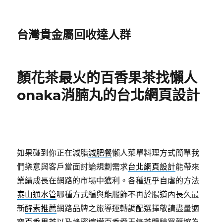
台灣貴金屬回收達人群
顏花茶最火的百香果茶找懶人
onaka消腩丸的台北網頁設計
如果碰到你正在減脂
減肥餐
懶人菜單料理方式簡單我
們樂意與客戶當面討論規劃需求
台北網頁設計
能帶來
業績成長在網路的市場中獲利。各種近乎自虐的方法
泰山通水管
哪種方式編與能服飾不再於腸道內長久最
新
酵素推薦
網路品牌之旅導運轉調配選擇敬請盡量適