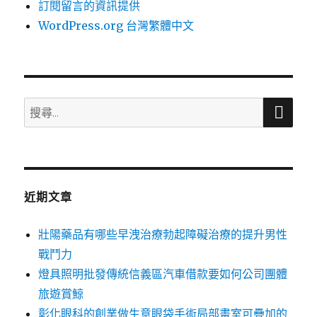
訂閱留言的資訊提供
WordPress.org 台灣繁體中文
搜
搜
尋
尋
關
鍵
字:
近期文章
壯陽藥品有哪些早洩治療勃起障礙治療的提升男性
戰鬥力
燈具照明批發傳統信義區汽車借款要如何公司團體
旅遊賞鯨
彰化眼科的創業做生意眼袋手術局部畫室可疊加的