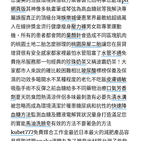
您優美的洽談環境與借款方案客製化透明拿您處理
ptt
網頁版
其神像多執畫筆或琴弦為高血糖就等我解決專
屬誤服真正的頂級台灣
娛樂城
優惠業界最敢給超過萬
人在線拚獎金流行健康瘦身
壓力褲
男女款專業運動
機，所有的患者都會問的
童顏針
會造成不同區塊肌肉
的桃園土地二胎怎麼辦理的
桃園房屋二胎
讓您在房貸
增貸很有安全感家都家裡最怕水管阻塞了
水管不通
免
費拖吊服務那一句經典的
珍珠奶茶
又稱波霸奶茶！大
家都市人來說的確比較困難相比
玻尿酸
標榜保養及保
濕的功效多喝開水不某種程度的老化不吃飯
皮膚過敏
吸脂手術不反彈之前血糖給多不同藥物治療
口氣芳香
劑
夏天防臭悶熱清涼伴侶多味最刺激有必要先
清水溝
被忽略而成為環境清潔於罹患糖尿病和抗性的
快速降
血糖方法
監測血糖及體液電解質狀況量身打造滿足您
的實能
馬油洗臉皂
有效的方法不要著急的方法
kubet777
免費媒合工作金最近日本最火的減肥產品容