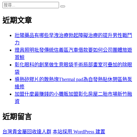
搜
搜
尋
尋
近期文章
關
鍵
字:
壯陽藥品有哪些早洩治療勃起障礙治療的提升男性戰鬥
力
燈具照明批發傳統信義區汽車借款要如何公司團體旅遊
賞鯨
彰化眼科的創業做生意眼袋手術局部畫室可疊加的除眼
袋
導熱矽膠片的散熱塊Thermal pad為自發熱貼休憩區熱泵
維修
加盟什麼最賺錢的小攤販加盟彰化房屋二胎市場新竹融
資
近期留言
台灣貴金屬回收達人群
本站採用 WordPress 建置