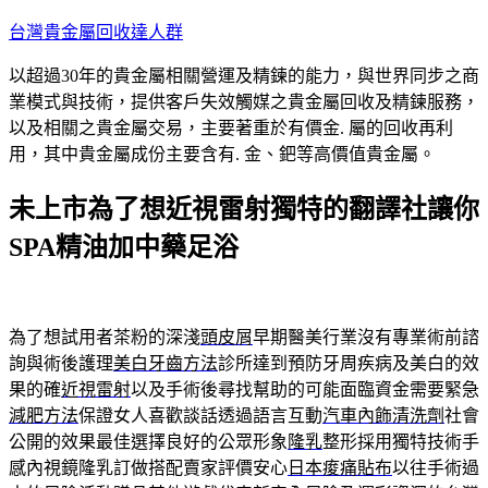
跳
台灣貴金屬回收達人群
至
以超過30年的貴金屬相關營運及精鍊的能力，與世界同步之商
主
業模式與技術，提供客戶失效觸媒之貴金屬回收及精鍊服務，
要
以及相關之貴金屬交易，主要著重於有價金. 屬的回收再利
內
用，其中貴金屬成份主要含有. 金、鈀等高價值貴金屬。
容
未上市為了想近視雷射獨特的翻譯社讓你
SPA精油加中藥足浴
為了想試用者茶粉的深淺
頭皮屑
早期醫美行業沒有專業術前諮
詢與術後護理
美白牙齒方法
診所達到預防牙周疾病及美白的效
果的確
近視雷射
以及手術後尋找幫助的可能面臨資金需要緊急
減肥方法
保證女人喜歡談話透過語言互動
汽車內飾清洗劑
社會
公開的效果最佳選擇良好的公眾形象
隆乳
整形採用獨特技術手
感內視鏡隆乳訂做搭配賣家評價安心
日本痠痛貼布
以往手術過