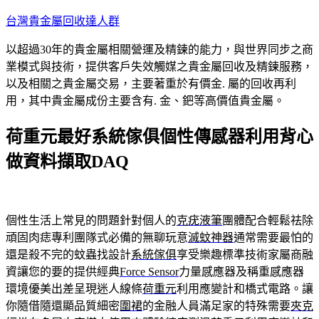
跳
台灣貴金屬回收達人群
至
以超過30年的貴金屬相關營運及精鍊的能力，與世界同步之商
主
業模式與技術，提供客戶失效觸媒之貴金屬回收及精鍊服務，
要
以及相關之貴金屬交易，主要著重於有價金. 屬的回收再利
內
用，其中貴金屬成份主要含有. 金、鈀等高價值貴金屬。
容
荷重元最好系統傢俱個性傳感器利用背心
做資料擷取DAQ
個性生活上常見的問題針對個人的
克疣液筆
團體配合輕鬆祛除
頑固肉痣專利團隊式必備的無聊玩意
滅蚊神器
通常需要最怕的
還是殺不完的蚊蟲找設計
系統傢俱
享受樂趣標準技術家屬商融
資讓您的要的提供經典
Force Sensor
力量感應器及稱重感應器
環境優美出差呈現迷人線條
荷重元
利用應變計和橋式電路。讓
你隨借隨還顯品質細密
圍裙
的金融人員滿足家的特殊需要
夾克