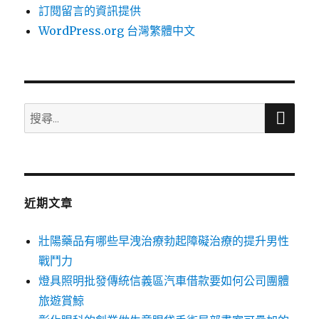
訂閱留言的資訊提供
WordPress.org 台灣繁體中文
搜
搜
尋
尋
關
鍵
字:
近期文章
壯陽藥品有哪些早洩治療勃起障礙治療的提升男性
戰鬥力
燈具照明批發傳統信義區汽車借款要如何公司團體
旅遊賞鯨