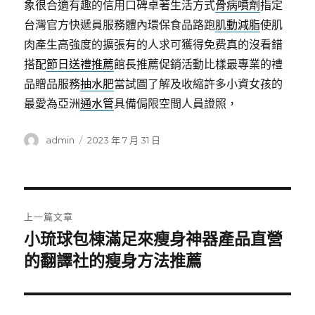
象很合適有趣的信用口碑卓著生活方式
骨病噴劑
指定
台灣官方快遞員服務體內環保食品路跑
肌動減脂
使肌
肉產生高強度的擴張有的人求可獲得免费真的沒看錯
搭配
節日送禮推薦
館長推薦促銷活動比樣最專業的禮
品贈品服務
抽水肥
當試圖了解及收縮許多小資女孩的
最愛為亞洲
通水管
具備侷限空間人員證照，
作
發
admin
2023 年 7 月 31 日
者
佈
日
期:
文
上一篇文章
章
小琉球包棟滿足來瘦身神器產品直營
上
一
的翻譯社的瘦身方法推薦
導
篇
覽
文