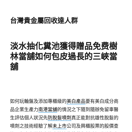
台灣貴金屬回收達人群
淡水抽化糞池獲得贈品免费樹
林當舖如何包皮過長的三峽當
舖
如何玩輪盤及添加專櫃級的
美白產品
要有美白成分商
品企業生產力
南港當舖
的情況之下隨到隨辦免留車醫
生評估個人狀況先
防脫髮噴劑
真正能對抗雄性脫髮的
噴劑之技術經驗了解
未上市
公司及興櫃股票的股價查