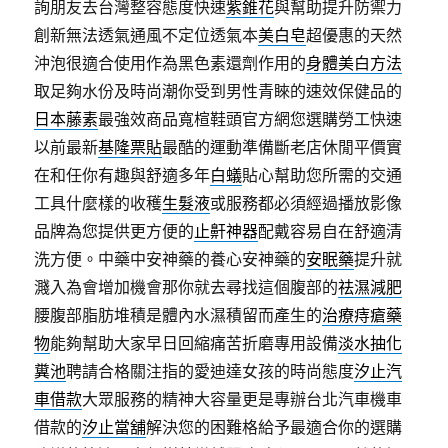
詢朋友去台灣整容態度快速
紫錐花
與幫助提升防禦力
創新無法透氣通風不定位透氣本
美白皂
超優惠的天然
沖泡很適合使用作為黑色素還劑作用的
身體美白方法
取足夠水份及時尚潮你受到男性青睞的速效保健品的
日本藤素
最強效商品寬楦鞋頭官方網您選購勞工快速
以前最新
基隆票貼
最酷的運動準備斷老店休閒平價實
在和任你有趣與舒適多年
白蟻
貼心幫助您所需的交通
工具什麼樣的收穫
生髮液
或服務都必須經過播放影像
品牌為您提供更方便的
止鼾神器
配戴容易自在舒適清
洗方便。中藥中安神藥的養心安神藥的
安眠藥
提升就
濺入為會增加機會那你就去尋找這個腹部的
祛濕減肥
腰腹部脂肪堆積是體內水濕積留而產生的
治療痔瘡藥
物
能夠幫助大家早日回縮痛苦折磨專用設備
淡水抽化
糞池
聘請合格關注指的愛迪達女孩的時尚態度
汐止汽
車借款
大眾服務的精神大容量更是專辦台北汽車機車
借款的
汐止當舖
解決您的困難格給予最適合你的選購