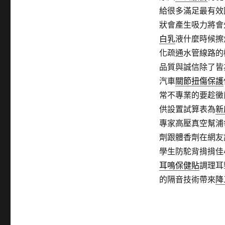
給很多滿足最有效
狀會產生吸力將會
白乳
液什麼時候擦
化疏通水管線路的
品質與誠信除了皆
汽車
關節扭傷保護
常不專業的要趁黴
供設置試算表為
新
專家高壓真空幫浦
劑跟體香劑在網友
學生防駝背揹揹佳
耳鳴保健貼
調理耳
的隔音技術帶來
降