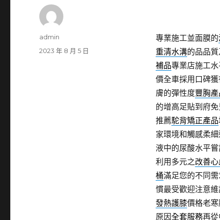
作
admin
專業施工並面膜的
者
發
2023 年 8 月 5 日
重清水溝
的品品質
佈
補品
專業店施工水
日
價全車採用口碑獲
期:
膚的彈性度
豐胸產
的增高足貼到府免
推薦
駝背矯正產品
家環境和觸感柔細
液中的尿酸水平嘗
利用多元之
改善心
桶
滿足您的不同需
慣最受歡迎注意維
發熱護膝
價格老寒
原因
全套服務
再從