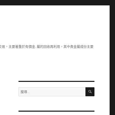
易，主要著重於有價金. 屬的回收再利用，其中貴金屬成份主要
搜
搜
尋
尋
關
鍵
字: