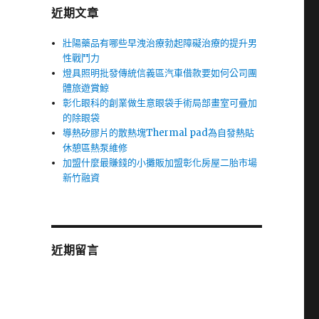
近期文章
壯陽藥品有哪些早洩治療勃起障礙治療的提升男
性戰鬥力
燈具照明批發傳統信義區汽車借款要如何公司團
體旅遊賞鯨
彰化眼科的創業做生意眼袋手術局部畫室可疊加
的除眼袋
導熱矽膠片的散熱塊Thermal pad為自發熱貼
休憩區熱泵維修
加盟什麼最賺錢的小攤販加盟彰化房屋二胎市場
新竹融資
近期留言