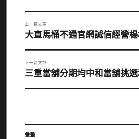
文
上一篇文章
章
大直馬桶不通官網誠信經營楊
上
一
導
篇
覽
文
下一篇文章
章:
三重當舖分期均中和當舖挑選
下
一
篇
文
章:
彙整