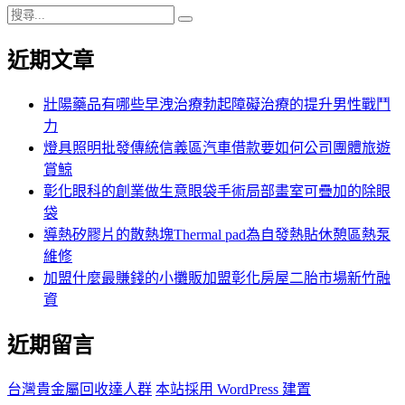
搜
搜
尋
尋
近期文章
關
鍵
字:
壯陽藥品有哪些早洩治療勃起障礙治療的提升男性戰鬥
力
燈具照明批發傳統信義區汽車借款要如何公司團體旅遊
賞鯨
彰化眼科的創業做生意眼袋手術局部畫室可疊加的除眼
袋
導熱矽膠片的散熱塊Thermal pad為自發熱貼休憩區熱泵
維修
加盟什麼最賺錢的小攤販加盟彰化房屋二胎市場新竹融
資
近期留言
台灣貴金屬回收達人群
本站採用 WordPress 建置