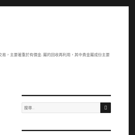
易，主要著重於有價金. 屬的回收再利用，其中貴金屬成份主要
搜
搜
尋
尋
關
鍵
字: