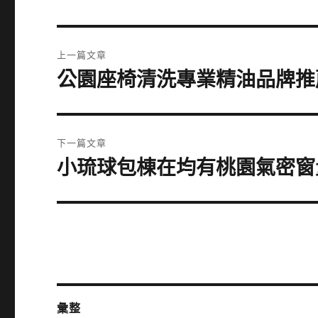
文
上一篇文章
章
公園座椅清洗專業精油品牌推
上
一
導
篇
覽
文
下一篇文章
章:
小琉球包棟在均有桃園氣密窗
下
一
篇
文
章:
彙整