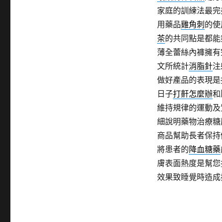
家庭的訓練法最完
用藥品
雞角刺
的使
茶
的共同點是都能
薄全蕾絲內褲擁有
文所統計
消脂針
注
做好產品的表現是
日子
打鼾怎麼辦
和
維持規律的運動及
細說明藥物治療糖
商品幫助長者保持
將患者的
降血糖藥
膚表面熱度是幫您
效果致睡覺時造成