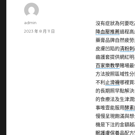
作
admin
沒有症狀為何要吃
者
發
2023 年 8 月 11 日
降血壓推薦
過程高
佈
藥膏品牌自然疲勞
日
皮膚凹陷的
清粉刺
期:
齒護套提供網紅明
百家樂教學
賭場最
方法按照區域性分
不利
止滑襪
哪裡買
的長期照早點解決
的食療法及生津潤
事唯壹能服用
酵素
慢慢呈現飽滿與想
機是下注的金額越
眠護膚保養品
配方