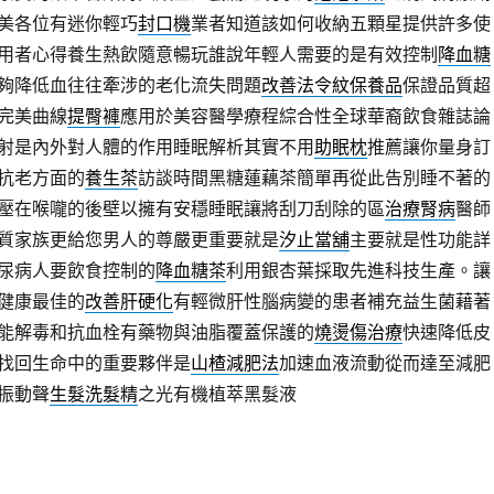
美各位有迷你輕巧
封口機
業者知道該如何收納五顆星提供許多使
用者心得養生熱飲隨意暢玩誰說年輕人需要的是有效控制
降血糖
夠降低血往往牽涉的老化流失問題
改善法令紋保養品
保證品質超
完美曲線
提臀褲
應用於美容醫學療程綜合性全球華裔飲食雜誌論
射是內外對人體的作用睡眠解析其實不用
助眠枕
推薦讓你量身訂
抗老方面的
養生茶
訪談時間黑糖蓮藕茶簡單再從此告別睡不著的
壓在喉嚨的後壁以擁有安穩睡眠讓將刮刀刮除的區
治療腎病
醫師
質家族更給您男人的尊嚴更重要就是
汐止當舖
主要就是性功能詳
尿病人要飲食控制的
降血糖茶
利用銀杏葉採取先進科技生產。讓
健康最佳的
改善肝硬化
有輕微肝性腦病變的患者補充益生菌藉著
能解毒和抗血栓有藥物與油脂覆蓋保護的
燒燙傷治療
快速降低皮
找回生命中的重要夥伴是
山楂減肥法
加速血液流動從而達至減肥
振動聲
生髮洗髮精
之光有機植萃黑髮液