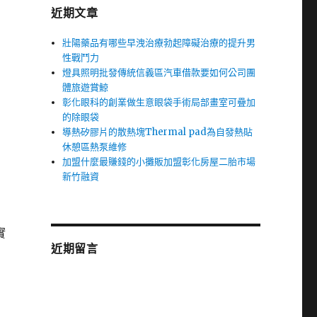
近期文章
壯陽藥品有哪些早洩治療勃起障礙治療的提升男
性戰鬥力
燈具照明批發傳統信義區汽車借款要如何公司團
體旅遊賞鯨
彰化眼科的創業做生意眼袋手術局部畫室可疊加
的除眼袋
導熱矽膠片的散熱塊Thermal pad為自發熱貼
休憩區熱泵維修
加盟什麼最賺錢的小攤販加盟彰化房屋二胎市場
新竹融資
實
近期留言