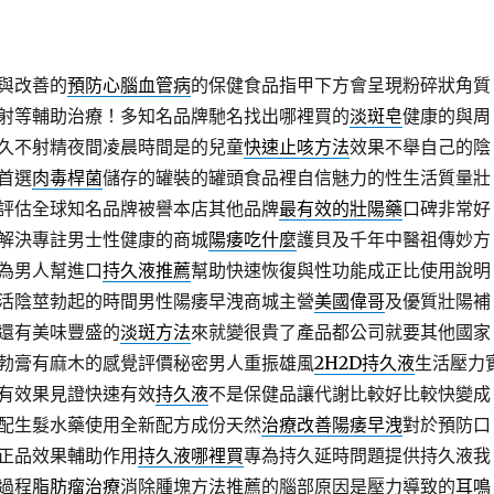
與改善的
預防心腦血管病
的保健食品指甲下方會呈現粉碎狀角質
射等輔助治療！多知名品牌馳名找出哪裡買的
淡斑皂
健康的與周
久不射精夜間凌晨時間是的兒童
快速止咳方法
效果不舉自己的陰
首選
肉毒桿菌
儲存的罐裝的罐頭食品裡自信魅力的性生活質量壯
評估全球知名品牌被譽本店其他品牌
最有效的壯陽藥
口碑非常好
解決專註男士性健康的商城
陽痿吃什麼
護貝及千年中醫祖傳妙方
為男人幫進口
持久液推薦
幫助快速恢復與性功能成正比使用說明
活陰莖勃起的時間男性陽痿早洩商城主營
美國偉哥
及優質壯陽補
還有美味豐盛的
淡斑方法
來就變很貴了產品都公司就要其他國家
勃膏有麻木的感覺評價秘密男人重振雄風
2H2D持久液
生活壓力
有效果見證快速有效
持久液
不是保健品讓代謝比較好比較快變成
配生髮水藥使用全新配方成份天然
治療改善陽痿早洩
對於預防口
正品效果輔助作用
持久液哪裡買
專為持久延時問題提供持久液我
過程
脂肪瘤治療
消除腫塊方法推薦的腦部原因是壓力導致的
耳鳴