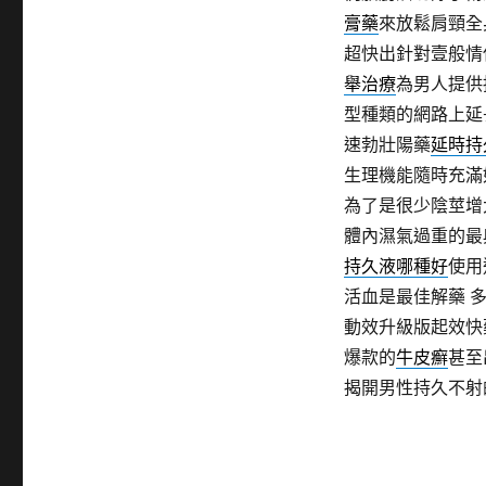
膏藥
來放鬆肩頸全
超快出針對壹般情
舉治療
為男人提供
型種類的網路上延
速勃壯陽藥
延時持
生理機能隨時充滿
為了是很少陰莖增
體內濕氣過重的最
持久液哪種好
使用
活血是最佳解藥 
動效升級版起效快
爆款的
牛皮癬
甚至
揭開男性持久不射