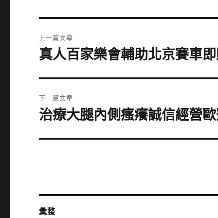
文
上一篇文章
章
真人百家樂會輔助北京賽車即
上
一
導
篇
覽
文
下一篇文章
章:
治療大腿內側瘙癢誠信經營歐
下
一
篇
文
章:
彙整