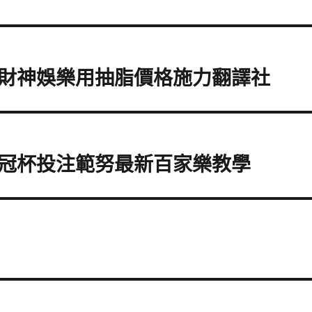
財神娛樂用抽脂價格施力翻譯社
冠杯投注範努最新百家樂教學