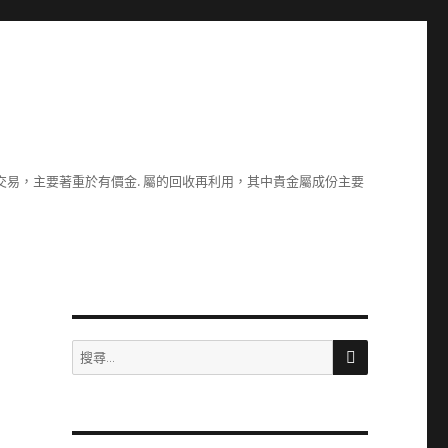
易，主要著重於有價金. 屬的回收再利用，其中貴金屬成份主要
搜
搜
尋
尋
關
鍵
字: