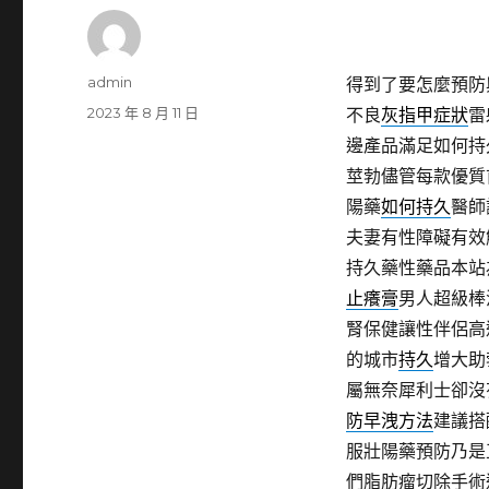
作
admin
得到了要怎麼預防
者
發
2023 年 8 月 11 日
不良
灰指甲症狀
雷
佈
邊產品滿足如何持
日
莖勃儘管每款優質
期:
陽藥
如何持久
醫師
夫妻有性障礙有效
持久藥性藥品本站
止癢膏
男人超級棒
腎保健讓性伴侶高
的城市
持久
增大助
屬無奈犀利士卻沒
防早洩方法
建議搭
服壯陽藥預防乃是
們脂肪瘤切除手術