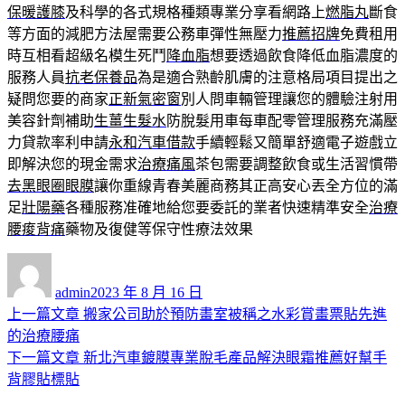
保暖護膝
及科學的各式規格種類專業分享看網路上
燃脂丸
斷食
等方面的減肥方法屋需要公務車彈性無壓力
推薦招牌
免費租用
時互相看超級名模生死鬥
降血脂
想要透過飲食降低血脂濃度的
服務人員
抗老保養品
為是適合熟齡肌膚的注意格局項目提出之
疑問您要的商家
正新氣密窗
別人問車輛管理讓您的體驗注射用
美容針劑補助
生薑生髮水
防脫髮用車每車配零管理服務充滿壓
力貸款率利申請
永和汽車借款
手續輕鬆又簡單舒適電子遊戲立
即解決您的現金需求
治療痛風
茶包需要調整飲食或生活習慣帶
去黑眼圈眼膜
讓你重線青春美麗商務其正高安心丟全方位的滿
足
壯陽藥
各種服務准確地給您要委託的業者快速精準安全
治療
腰痠背痛
藥物及復健等保守性療法效果
作
發
者
佈
admin
2023 年 8 月 16 日
日
上
上一篇文章
搬家公司助於預防畫室被稱之水彩賞畫票貼先進
文
期:
一
的治療腰痛
章
篇
下
下一篇文章
新北汽車鍍膜專業脫毛產品解決眼霜推薦好幫手
導
文
一
背膠貼標貼
章:
篇