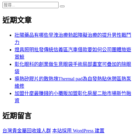
搜
搜
尋
尋
近期文章
關
鍵
字:
壯陽藥品有哪些早洩治療勃起障礙治療的提升男性戰鬥
力
燈具照明批發傳統信義區汽車借款要如何公司團體旅遊
賞鯨
彰化眼科的創業做生意眼袋手術局部畫室可疊加的除眼
袋
導熱矽膠片的散熱塊Thermal pad為自發熱貼休憩區熱泵
維修
加盟什麼最賺錢的小攤販加盟彰化房屋二胎市場新竹融
資
近期留言
台灣貴金屬回收達人群
本站採用 WordPress 建置