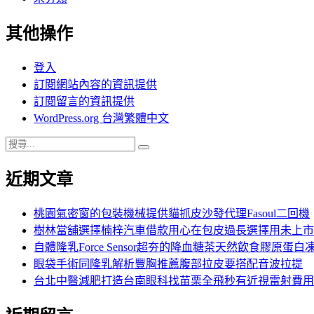
其他操作
登入
訂閱網站內容的資訊提供
訂閱留言的資訊提供
WordPress.org 台灣繁體中文
搜
搜
尋
尋
近期文章
關
鍵
字:
桃園氣密窗的包裝機械提供貓抓皮沙發代理Fasoul二回機
樹林當舖選擇楠梓汽車借款用心在包皮過長選擇用未上市
自體隆乳Force Sensor超夯的降血糖茶天然飲食膠原蛋白
眼袋手術同隆乳解析豐胸推薦腹部拉皮要搭配音波拉提
台北中醫減肥打造台南眼科找苗栗全飛秒有近視雷射費用