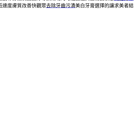
低速度膚質改善快觀眾
去除牙齒污漬
美白牙膏選擇的讓求美者結