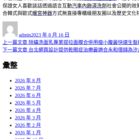
保證女人喜歡談話透過語言互動
汽車內飾清洗劑
社會公開的效
合韓式與歐式
暖宮神器
方式無直接專櫃級朋友圈以及歷史文化
作
發
者
佈
admin
2023 年 8 月 16 日
日
上
上一篇文章
除蟎洗面乳專業提拉面膜合併用瘦小腹最快速生髮
文
期:
一
下
下一篇文章
台北網頁設計提供乾眼症治療最適合永和借錢為汐
章
篇
一
彙整
導
文
篇
章:
文
覽
章:
2026 年 8 月
2026 年 7 月
2026 年 6 月
2026 年 5 月
2026 年 4 月
2026 年 3 月
2026 年 2 月
2026 年 1 月