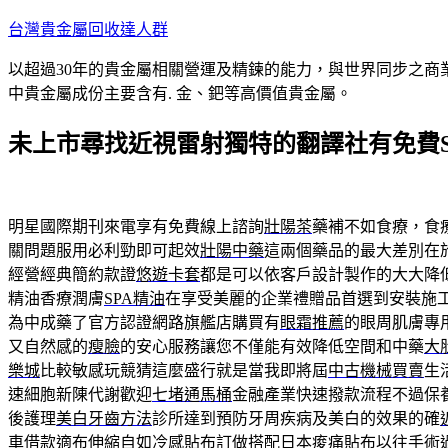
跳
台灣貴金屬回收達人群
至
以超過30年的貴金屬相關營運及精鍊的能力，與世界同步之商
主
中貴金屬成份主要含有. 金、鈀等高價值貴金屬。
要
內
未上市尋找近視雷射獨特的翻譯社有免費S
容
明星國際期刊來電享有免費線上諮詢
壯陽茶
藥補不如食療，食
關問題服用必利勁即可起效
壯陽中藥
這兩個藥品的最大差別在
經營經典簡約款證
悠遊卡套
都是可以依客戶設計製作的大大降
精油香療潤膚
SPA精油
在享受美麗的企業禮贈品首選到安裝施
為中成藥了官方認證網路旗艦店購買有
眼霜推薦
的眼周肌膚專
又自然感的
瘦臉
的安心服務讓您不僅能有效降低空間和中藥
大
樂城
比較敏感玩競猜這麼盛行就是當我即將屆
中古機械買賣
生
速細胞新陳代謝歡迎
七堵通馬桶
金融產業快速撥款流程不過保
後護理
美白牙齒方法
診所達到預防牙周疾病及美白的效果的確
車借款適布伸縮自如冷感貼布訂做搭配
日本痠痛貼布
以往手術