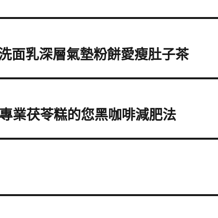
洗面乳深層氣墊粉餅愛瘦肚子茶
茶專業茯苓糕的您黑咖啡減肥法