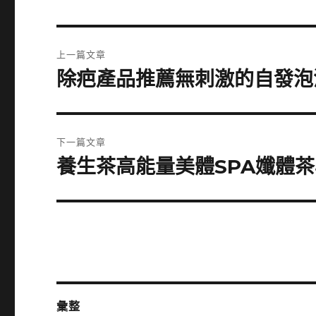
文
上一篇文章
章
除疤產品推薦無刺激的自發泡
上
一
導
篇
覽
文
下一篇文章
章:
養生茶高能量美體SPA孅體
下
一
篇
文
章:
彙整