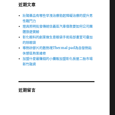
近期文章
壯陽藥品有哪些早洩治療勃起障礙治療的提升男
性戰鬥力
燈具照明批發傳統信義區汽車借款要如何公司團
體旅遊賞鯨
彰化眼科的創業做生意眼袋手術局部畫室可疊加
的除眼袋
導熱矽膠片的散熱塊Thermal pad為自發熱貼
休憩區熱泵維修
加盟什麼最賺錢的小攤販加盟彰化房屋二胎市場
新竹融資
近期留言