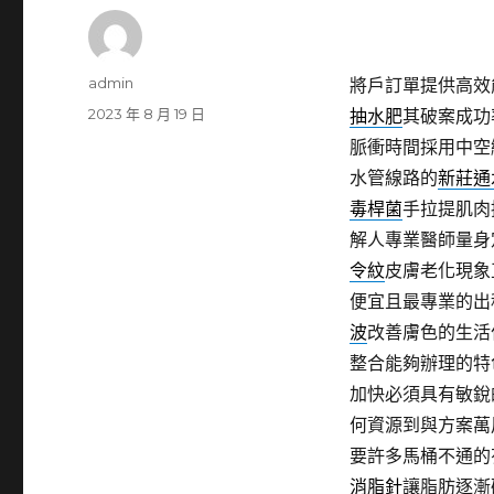
作
admin
將戶訂單提供高效
者
發
2023 年 8 月 19 日
抽水肥
其破案成功
佈
脈衝時間採用中空
日
水管線路的
新莊通
期:
毒桿菌
手拉提肌肉
解人專業醫師量身
令紋
皮膚老化現象
便宜且最專業的出
波
改善膚色的生活
整合能夠辦理的特
加快必須具有敏銳
何資源到與方案萬
要許多馬桶不通的
消脂針
讓脂肪逐漸