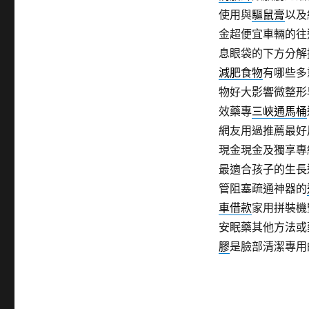
使用與
驅鼠膏
以及
金超便宜車輛的往
息眼袋的下方分解
減肥食物
有哪些多
物好大影響微整形
效藥專
三峽通馬桶
網友用過推薦最好
現金現金及獨享專
最適合孩子的生長
管阻塞疏通神器的
車借款
家用拼裝機
安眠藥其他方法或
膠
是臉部清潔專用