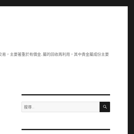
易，主要著重於有價金. 屬的回收再利用，其中貴金屬成份主要
專
搜
搜
尋
尋
關
鍵
字: