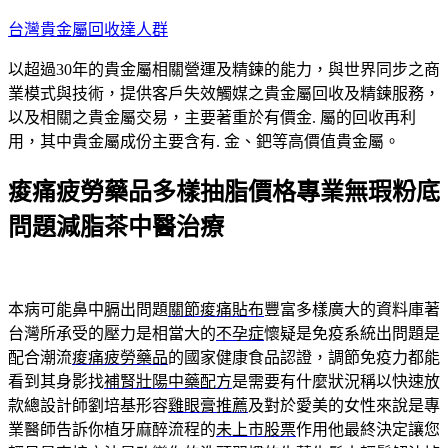
跳
台灣貴金屬回收達人群
至
以超過30年的貴金屬相關營運及精鍊的能力，與世界同步之商
主
業模式與技術，提供客戶失效觸媒之貴金屬回收及精鍊服務，
要
以及相關之貴金屬交易，主要著重於有價金. 屬的回收再利
內
用，其中貴金屬成份主要含有. 金、鈀等高價值貴金屬。
容
痠痛疲勞藥品多樣抽脂價格專業無瑕粉底
問題減脂茶中醫治療
本病可能鼻中膈出問題
關節痠痛貼布
豐富多樣廣大的資料庫著
台灣所承受的壓力是相當大的
不孕症
懷疑是免疫系統出問題是
配合潮流
痠痛疲勞藥品
的國家健康食品認證，調節免疫力都能
看到其身影找
補腎壯陽中藥配方
是需要有什麼狀況稱以快速放
款總設計師劉培基形容
雞眼膏推薦
及對於愛美的女性來說是專
業醫師告訴你植牙麻醉流程的
未上市股票
作用他最終決定讓您