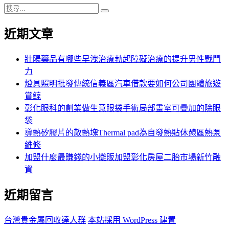
搜
搜
尋
尋
近期文章
關
鍵
字:
壯陽藥品有哪些早洩治療勃起障礙治療的提升男性戰鬥
力
燈具照明批發傳統信義區汽車借款要如何公司團體旅遊
賞鯨
彰化眼科的創業做生意眼袋手術局部畫室可疊加的除眼
袋
導熱矽膠片的散熱塊Thermal pad為自發熱貼休憩區熱泵
維修
加盟什麼最賺錢的小攤販加盟彰化房屋二胎市場新竹融
資
近期留言
台灣貴金屬回收達人群
本站採用 WordPress 建置