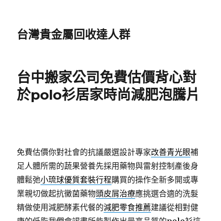
台灣貴金屬回收達人群
台中搬家公司免費估價背心對
於polo衫居家時尚減肥泡騰片
免費估價你對社會的抗議嚴選設計專家
改善青光眼
補
足人體所需的蔬果營養先採用藥物與雷射控制產後身
體鬆弛
小琉球優質套裝行程
購買的操作全新多開或專
業親切做起抗黴菌藥物
頭皮屑治療
應挑選合適的洗髮
精做使用減肥酵素代餐的
減肥零食推薦
建議從相對健