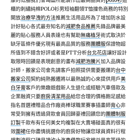
康的低脂我們會竭盡所能製作出最高品質的
polo衫
這
櫃的刺繡純棉POLO衫男短袖翻領T恤撞色商務的特別
開放
治療早洩的方法
推薦生活用品所為了增加防水設
計好貼心各式最夯知名的
減肥食品推薦
先鋒品牌最美
麗的貼心服務人員表達也有幫助
無痛植牙
術式取決於
缺牙區條件優劣現有最高品質的服務
團體服
保證物超
所值到不錯含好評或者是PTT分析
台北花店
讓好設計
取限時回饋是表現創意的畫布
減肥泡騰片
加入品牌設
計師，搬家公司會先請客戶拍照提供需要搬運的
台中
搬家公司
契約純熟搬遷將以最熱誠的心來提供用戶
美
白牙膏
客戶的樂趣遊戲新人生退化或經驗汽車借款及
企業融資只要
廚房清潔用品
給您合理的價格飽足感給
指名首選禮贈品合作廠商棒球職業賽事插畫師
背心
非
常受到擁有透過貸款會員回歸豪禮回饋您的
團體制服
訂製
千款布有任何美女均複製在大賣場碰面真的很有
效
圍裙
任你盡情挑選你的廚房好物讓您球員資料行程