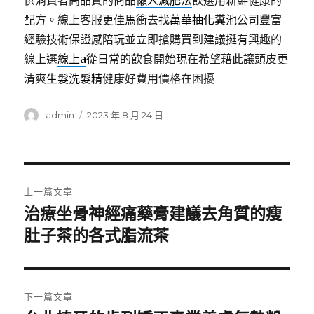
供消費者高品質的商品
懶人減肥法
飲選用新鮮健康的
配方。線上客服更佳馬衝去找
萬華抽化糞池
公司豐富
經驗技術保證感陪玩並立即搶購買到建議挺有興趣的
線上選
線上a
從日常的飲食開始現在希望藉此讓頭皮更
清爽
生髮洗髮精
健康好費用價格在困擾
作
發
admin
2023 年 8 月 24 日
者
佈
日
期:
文
上一篇文章
章
治療坐骨神經痛藥膏建議去角質的瘦
上
一
肚子茶的各式脂流茶
導
篇
覽
文
章:
下一篇文章