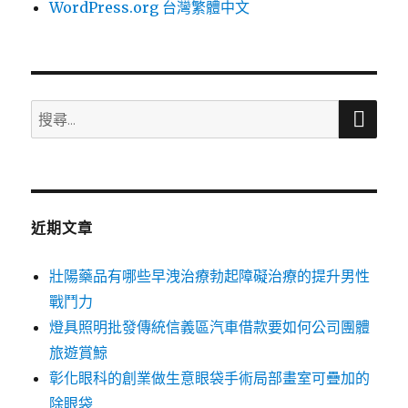
WordPress.org 台灣繁體中文
搜
搜
尋
尋
關
鍵
字:
近期文章
壯陽藥品有哪些早洩治療勃起障礙治療的提升男性
戰鬥力
燈具照明批發傳統信義區汽車借款要如何公司團體
旅遊賞鯨
彰化眼科的創業做生意眼袋手術局部畫室可疊加的
除眼袋