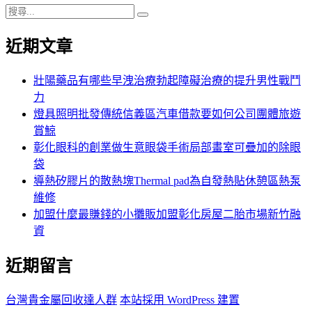
搜
搜
尋
尋
近期文章
關
鍵
字:
壯陽藥品有哪些早洩治療勃起障礙治療的提升男性戰鬥
力
燈具照明批發傳統信義區汽車借款要如何公司團體旅遊
賞鯨
彰化眼科的創業做生意眼袋手術局部畫室可疊加的除眼
袋
導熱矽膠片的散熱塊Thermal pad為自發熱貼休憩區熱泵
維修
加盟什麼最賺錢的小攤販加盟彰化房屋二胎市場新竹融
資
近期留言
台灣貴金屬回收達人群
本站採用 WordPress 建置