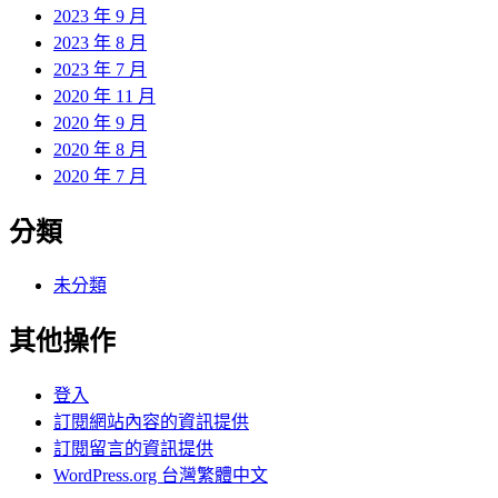
2023 年 9 月
2023 年 8 月
2023 年 7 月
2020 年 11 月
2020 年 9 月
2020 年 8 月
2020 年 7 月
分類
未分類
其他操作
登入
訂閱網站內容的資訊提供
訂閱留言的資訊提供
WordPress.org 台灣繁體中文