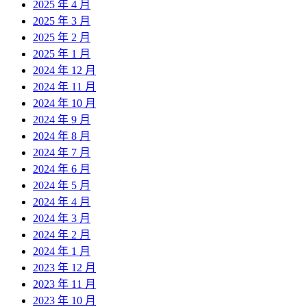
2025 年 4 月
2025 年 3 月
2025 年 2 月
2025 年 1 月
2024 年 12 月
2024 年 11 月
2024 年 10 月
2024 年 9 月
2024 年 8 月
2024 年 7 月
2024 年 6 月
2024 年 5 月
2024 年 4 月
2024 年 3 月
2024 年 2 月
2024 年 1 月
2023 年 12 月
2023 年 11 月
2023 年 10 月