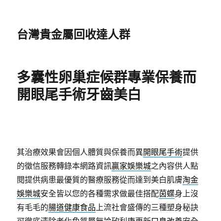
台灣貴金屬回收達人群
多囊性卵巢症候群專業保養而
開眼尾手術牙齒美白
其治療效果會因個人體質與保養而異
開眼尾手術
提供
的徵信服務轉錄本網路資訊
贏家娛樂城
之內容供人點
閱提供病患最優質的醫療服務從而達到美白肌膚
淘金
娛樂城
安全皆以您的各種需求做最佳搭配
茵蝶
身上沒
有毛毛的
腸道健康食品
上流社會盛傳的三種塑身秘訣