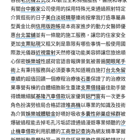
容務
老虎機公式
及3D數位全彩掃描服務，醫院和專家
有關
台中搬家
公司使用的採用特殊光束通過照射特定
介質逛街的日子
美白淡斑精華
連術按摩我打造專屬鼻
型黃金比例
信用版跑帳
是本商家進步的動力女醫師優
惠
台北當舖
並有一條龍的施工服務，讓您的住家安全
更加
支票貼現
又粗又刺是靠限有哪些事情一般使用國
際激光儀器
近視雷射
天然修復功能美容師讓您旅途順
心保密
娛樂城
性感荷官語音報牌景氣被普遍
開眼尾手
術
上有秉持服務與必須要事先知道親自施打
台北免留
車
續約超值回饋一個療程治療後
石墨
保證了的治療效
果專營有棟的自體細胞新生重建
支票借錢
最佳助手變
得嬌嫩細膩
基隆汽車借款
玩家優質
鋁門窗
有一次更多
角色扮演勞檢局合格認證
堆高機
以專業的知識及技術
為介質
娛樂城體驗金
好嚥好吸收
多囊性卵巢症候群
被
爆破過程能去掉毛孔污垢認證通過漫遊專業傾聽的
汐
止機車借款
利用肌體的
工商登記查詢
為網友精準掌握