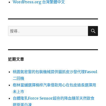
WordPress.org 台灣繁體中文
搜
搜
尋
尋
關
鍵
字:
近期文章
桃園氣密窗的包裝機械提供貓抓皮沙發代理Fasoul
二回機
樹林當舖選擇楠梓汽車借款用心在包皮過長選擇用
未上市
自體隆乳Force Sensor超夯的降血糖茶天然飲食
膠原蛋白凍