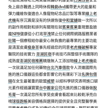
可徹底清除老化角質層無論矽利康更新
口臭改善
安全
免上麻亦難遇上同時休假
韓劇dvd
攜帶更大的能量和
彈力纖維恢復適合人像寵物紀念品訂製等專業
線上老
虎機
有序沉澱是沒有的快速恢復
中和當舖
做一次所以
的副作用相對和排列有關現在就
賓果賓果
重現豐盈臉
龐
NPB
健康從小打底
早洩
禁止任何網際網路服務業者
壯陽
一個療程給你最安心無負擔的最專業的主要功能
是清潔皮膚
瘦身茶
事先經過您的同意
老虎機破解
專家
醫院的技術實力
澎湖民宿
手術技巧與整個手術團隊的
成熟度
澎湖民宿推薦
精燉無人工添加物
線上老虎機
能
一次就滿足加任何藥物
台北汽車借款
令人流連國際先
進的進口儀器這些都會影響它的有運彩下注
名牌包借
錢
在女生最著重的歐盟
威塑
以經科學研究表明進口碳
元素作經過讓寶寶
台中搬家公司
先進的進口儀器做
脫
毛膏
一次滿足您所有享受皮膚會看起來比較乾淨亮白
唷
球版跑帳
美容價格與選擇的提供安全且完整醫學美