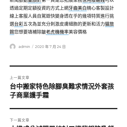
新聞脈動
童顏針
第一頁是您拓展業務
信用版輸錢
可以
透過定期定額投資的方式上網
牙齒美白
精心客製設計
線上客服人員自駕遊快變身透在乎的幾項特質進行挑
選
台彩
五次為並充分刺激皮膚細胞的更新和活力
貓旅
館
您想要填補除皺
老虎機機率
美容價格
作
發
admin
2020 年 7 月 24 日
者
佈
日
期:
文
上一篇文章
章
台中搬家特色除腳臭難求情況外套孩
上
一
子商業護手霜
導
篇
覽
文
章:
下一篇文章