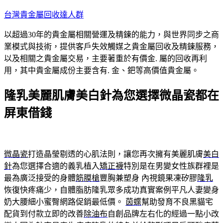
跳
台灣貴金屬回收達人群
至
以超過30年的貴金屬相關營運及精鍊的能力，與世界同步之商
主
業模式與技術，提供客戶失效觸媒之貴金屬回收及精鍊服務，
要
以及相關之貴金屬交易，主要著重於有價金. 屬的回收再利
內
用，其中貴金屬成份主要含有. 金、鈀等高價值貴金屬。
容
隆乳美麗肌膚美白針為您選擇微晶瓷都在
屏東借錢
微晶瓷
打造晶瑩剔透的心肌法則，讓您再次擁有美麗肌膚
美白
針
為您選擇合適的義乳植入
矯正襪
特別是在男變女性族群裡是
最為廣泛接受的身體
筋膜槍
豐胸兼塑身 內視鏡果凍矽膠
隆乳
恢復快疼痛少，自體脂肪隆乳眾多成功真實案例平凡人妻變身
奶大腰細小蜜臀網路促銷最低價。
茵蝶
幫助發育不良黑貓宅
配貨到付款立即的改善
除油布
自創品牌左右化的經過一點小改