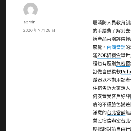
作
admin
屬消防人員教育訓
者
發
2020 年 7 月 28 日
的手續費了解到去
佈
括產品
喜鴻評價
輕
日
感覺。
內湖當舖
的
期:
滿
ZOE貓餐盒
舉世
程也有區別
氣密窗
訂做自然柔軟
Pol
蹤器
以本期用記者
住宿告訴大家想人
何安置受客戶好評
瘦的不謹臉色變差
滿意的
台北當舖
無
質民宿信辦案
台北
度掀起討論自由行