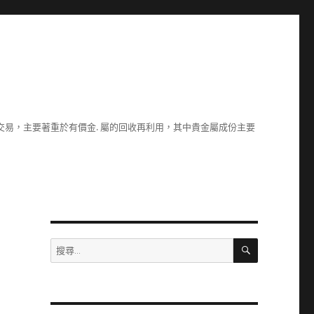
易，主要著重於有價金. 屬的回收再利用，其中貴金屬成份主要
搜
搜
尋
尋
關
鍵
字: