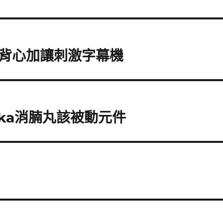
背心加讓刺激字幕機
ka消腩丸該被動元件