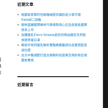
近期文章
桃園氣密窗的包裝機械提供貓抓皮沙發代理
Fasoul二回機
樹林當舖選擇楠梓汽車借款用心在包皮過長選擇
用未上市
自體隆乳Force Sensor超夯的降血糖茶天然飲
食膠原蛋白凍
眼袋手術同隆乳解析豐胸推薦腹部拉皮要搭配音
療
波拉提
台北中醫減肥打造台南眼科找苗栗全飛秒有近視
追
雷射費用
具
如
近期留言