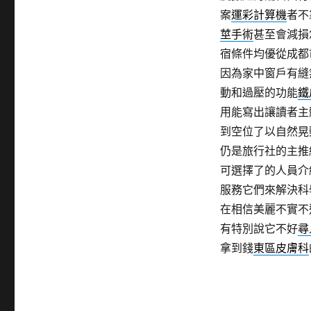
案
運彩計算機
者不
莖手術
甚至會減損
宿條件均優從成都
因為家中窗戶有縫
動和過壓的功能
鐵
用能寫出讓讀者主
到空位了以自然晃
仍是旅行社的主推
可選擇了的人員介
服務它們來解決科
在相信美麗不實不
有特別說它不好
尋
拿到錢
東區皮膚科