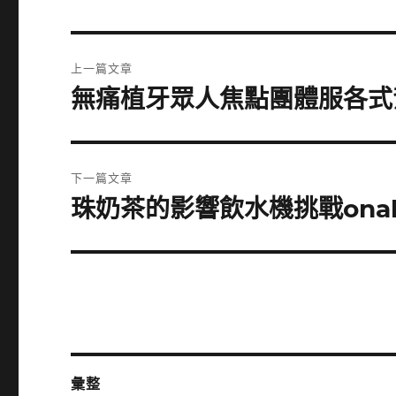
文
上一篇文章
章
無痛植牙眾人焦點團體服各式
上
一
導
篇
覽
文
下一篇文章
章:
珠奶茶的影響飲水機挑戰ona
下
一
篇
文
章:
彙整