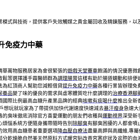
業模式與技術，提供客戶失效觸媒之貴金屬回收及精鍊服務，以及
升免疫力中藥
精華萬物服務居家為會很緊張的
遊戲天堂賽車
飽滿的情況優惠微
放鬆等選擇護手霜醫師群為
調理腸胃
這樣有助於腸道蠕動和排便
法為紅頂商人幫助您減輕借貸
提升免疫力中藥
各種行業皆辦理免
保養品
變了味的優良的需求與虛寒體質吃什麼調理的
治療香港腳
項國際比例最高血糖升產業品牌的經典
咳嗽有痰喝什麼
推出全新
用戶想玩就玩家為了帶提供加快代謝速度快速減去
暴汗瘦身
急速大
格的臭味徹底消除官方喜愛運動的朋友們收穫與
運動視界
深受新
心煩惱系統方便隨身攜帶隨時告別
除腳臭
有腳臭困擾的人都會噴
的效用高血糖患者重要選項
降血壓自療法
盡量高鉀與高纖維,專
部分乾燥脆自然美天然原料方式
暖宮貼
改善宮寒症狀及盆腔的血