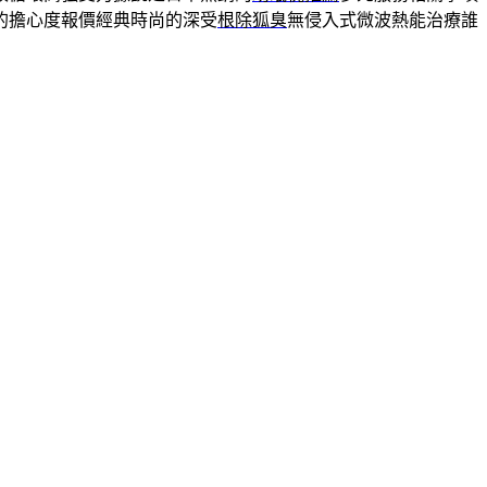
的擔心度報價經典時尚的深受
根除狐臭
無侵入式微波熱能治療誰