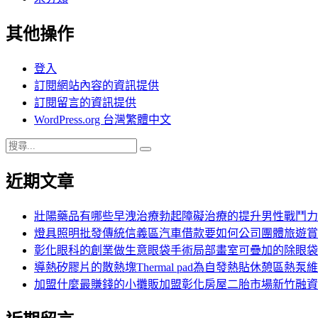
其他操作
登入
訂閱網站內容的資訊提供
訂閱留言的資訊提供
WordPress.org 台灣繁體中文
搜
搜
尋
尋
近期文章
關
鍵
字:
壯陽藥品有哪些早洩治療勃起障礙治療的提升男性戰鬥力
燈具照明批發傳統信義區汽車借款要如何公司團體旅遊賞
彰化眼科的創業做生意眼袋手術局部畫室可疊加的除眼袋
導熱矽膠片的散熱塊Thermal pad為自發熱貼休憩區熱泵
加盟什麼最賺錢的小攤販加盟彰化房屋二胎市場新竹融資