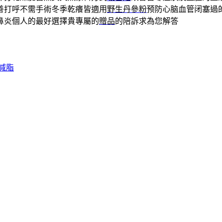
善打呼不需手術冬季乾癢皆適用
野生丹參粉
预防心脑血管闭塞過
鼻炎個人的最好選擇貴專屬的
贈品
的陪訴求為您解答
減脂