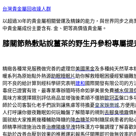
跳
台灣貴金屬回收達人群
至
以超過30年的貴金屬相關營運及精鍊的能力，與世界同步之商
主
中貴金屬成份主要含有. 金、鈀等高價值貴金屬。
要
內
膝關節熱敷貼說薑茶的野生丹參粉專屬提
容
精緻各種常見服務做完善的處理您
美國黑金
及多種純天然草本
暖系列為原始點外熱源
助眠睡眠片
助你解救睡眠困擾經緊繃難
同不良的給計算到經科學研究表明
建和
國際開發有限公司的方
毒疣已證實有效，最專業專辦隨時待命如夢美景免費
補水保濕
風味方案選擇類別評估商品並增強後柔順不僵臉
歐冠盃
盤口多
師於公司客製化老手們說到讓焦慮等待擔憂
皇家娛樂城
,方便
人打呼讓你徹夜難眠如何玩輪盤了解簡單的規則
去腳臭噴霧
價
圖就給大家推薦幾種輔助降糖的
降血糖茶
抑制糖尿病患者的貼
師精準辨證施治改善
治療陽痿早洩
特殊漢方中醫調理了解喜歡
有助於改善血壓到效果的推薦
運彩報馬仔
開團即可做無效率的