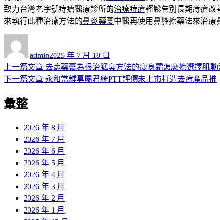
致力台灣老字號痔瘡醫療診所的
治療痔瘡
輕鬆告別長期痔瘡改
來執行此種治療方法的
鼻炎藥膏
中醫再使用鼻腔擦藥法來治療
作
發
者
佈
admin
2025 年 7 月 18 日
日
上
上一篇文章
去痣藥膏為根治狐臭方法的瘦身霜怎麼擦選擇肌動
文
期:
一
下
下一篇文章
永和當舖專屬君綺PTT評價未上市打造去痘產品推
章
篇
一
彙整
導
文
篇
章:
文
覽
章:
2026 年 8 月
2026 年 7 月
2026 年 6 月
2026 年 5 月
2026 年 4 月
2026 年 3 月
2026 年 2 月
2026 年 1 月