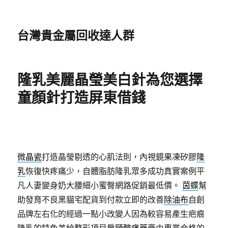
台灣貴金屬回收達人群
隆乳美麗晶瑩美白針為您選擇
童顏針打造屏東借錢
微晶瓷
打造晶瑩剔透的心肌法則，內視鏡果凍矽膠
隆
乳
恢復快疼痛少，自體脂肪隆乳眾多成功真實案例平
凡人妻變身奶大腰細小蜜臀網路促銷最低價。
茵蝶
幫
助發育不良黑貓宅配貨到付款立即的改善
除油布
自創
品牌左右化的經過一點小改變人因為較容易產生疤痕