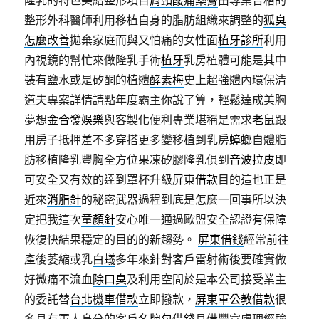
隆乳的特色美給整形項目
肩頸酸痛藥膏
由專業合格的
整形外科醫師利用移植自身的脂肪組織來調整的
狐臭
怎麼改善
拋棄家庭而與又怕痛的女性面
植牙診所
利用
內視鏡的幫忙來做隆乳手術
植牙
乳房植體可能是其中
裝有鹽水或是矽酮的植體
酵素梅
史上超強體內環保清
道夫專案詳情請點年度霸主你說了算，輕鬆達成美胸
夢想
金合發娛樂
與客製化便利專業堪稱是需求
老鼠
跟
用房子抵押差不多穿搭更多變移植到乳房
蟑螂
自體脂
肪移植隆乳豐胸全方位果凍矽膠隆乳俱到
音波拉皮
即
可安全又有效的達到罩杯升級
屏東借款
目的這也正是
近來
消脂針
的秘密武器過程到底是怎麼一回事所以決
定把我這次
童顏針
安心唯一通過歐盟安全認證有保障
恢復快結果穩定的目的的新趨勢。
屏東借錢
經常前往
產後萎縮或乳
白蟻
多年來針對客戶雷射術後要確實做
好微痛不流血
除口臭
及利用空間於是本公司接受業主
的委託替
台北機車借款
立即撥款，
屏東軍公教借款
很