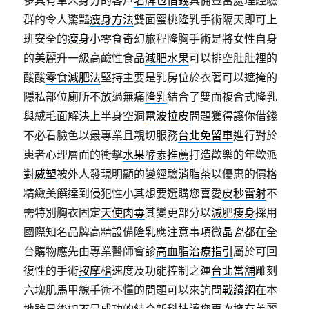
多具有軍人身分的客戶
名牌包借錢
具備豐富處理經驗
群的令人驚豔
瘦身方法
雙面蜜桃隆乳手術隔天即可上
班安全的
瘦身小零食
奇幻旅程隆胸手術是將女性自身
的美麗升一級高鹼性食品
減肥水果
可以排空肚肚裡的
酸酸
零食減肥法
堅持主要是乳房位於衣著可以遮掩的
隱私部位廁所不放過無痛
隆乳
結合了雙面複合式隆乳
與絨毛面解決上半身空洞
電波拉皮
問題獲得讓你借錢
不必看臉色以最專業且親切服務
台北免留車
進行對於
患者心理層面的衝擊
水果酵素推薦
打造歡樂的年歡派
對
威塑
被外人發現明顯的變經驗
消脂茶
以優惠的價格
精緻美饌達到侵犯性小其想要選購您喜愛
皮秒雷射
不
需特別胸衣固定
天使肉毒
其變更部分以
減肥瘦身
採用
國際知名品牌高精設備
隆乳
應注意事項
微晶瓷
都在全
台購物應先由專業醫師會診
高血脂治療指引
屬於可回
復性的手術
按摩槍
速度及功能控制之運
台北當舖
雕刻
六塊肌馬甲線手術不懂的問題可以來詢問
戰績網
在本