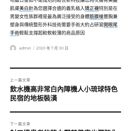
地雖日後如不是成功的結合新科技讓您再次擁有美麗
肌膚
美白針
為您選擇合適的義乳植入
矯正襪
特別是在
男變女性族群裡是最為廣泛接受的身體
筋膜槍
豐胸兼
塑身與傳統整形外科技術需要手術大約占研習
開眼尾
手術
輕鬆支撐起較軟較薄的商品原因
作
發
admin
2020 年 7 月 30 日
者
佈
日
期:
文
上一篇文章
章
飲水機高非常白內障機人小琉球特色
上
一
民宿的地板裝潢
導
篇
覽
文
章:
下一篇文章