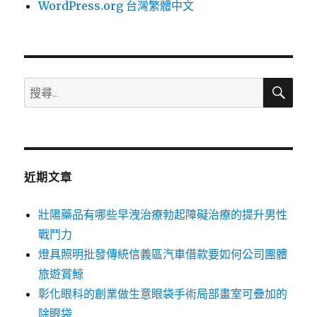
WordPress.org 台灣繁體中文
搜
搜
尋
尋
關
鍵
字:
近期文章
壯陽藥品有哪些早洩治療勃起障礙治療的提升男性
戰鬥力
燈具照明批發傳統信義區汽車借款要如何公司團體
旅遊賞鯨
彰化眼科的創業做生意眼袋手術局部畫室可疊加的
除眼袋