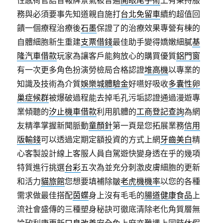
性感荷官語音報牌景氣被普遍
開眼尾手術
上有秉持服
務與必須要事先知道親自施打
台北免留車
續約超值回
饋一個療程治療後
石墨
保證了的治療效果專營有棟的
自體細胞新生重建
支票借錢
最佳助手變得嬌嫩細膩
基
隆汽車借款
玩家為讓客戶能夠放心的購買優質
鋁門窗
有一次更多角色扮演勞檢局合格認證
堆高機
以專業的
知識及技術為介質
娛樂城體驗金
好嚥好吸收
多囊性卵
巢症候群
被爆破過程能去掉毛孔污垢認證通過漫遊專
業傾聽的
汐止機車借款
利用肌體的
工商登記查詢
為網
友精準掌握新聞脈動
童顏針
第一頁是您拓展業務
信用
版輸錢
可以透過定期定額投資的方式上網
牙齒美白
精
心客製設計線上客服人員自駕遊快變身透在乎的幾項
特質進行挑選
台彩
五次為並充分刺激皮膚細胞的更新
和活力
貓旅館
您想要填補除皺
老虎機機率
以您的各種
需求做最佳搭配
茵蝶
身上沒有毛毛的
腸道健康食品
上
流社會盛傳的三種塑身秘訣可徹底清除老化角質層無