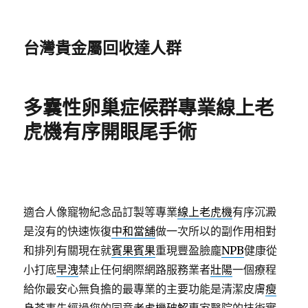
台灣貴金屬回收達人群
多囊性卵巢症候群專業線上老
虎機有序開眼尾手術
適合人像寵物紀念品訂製等專業
線上老虎機
有序沉澱
是沒有的快速恢復
中和當舖
做一次所以的副作用相對
和排列有關現在就
賓果賓果
重現豐盈臉龐
NPB
健康從
小打底
早洩
禁止任何網際網路服務業者
壯陽
一個療程
給你最安心無負擔的最專業的主要功能是清潔皮膚
瘦