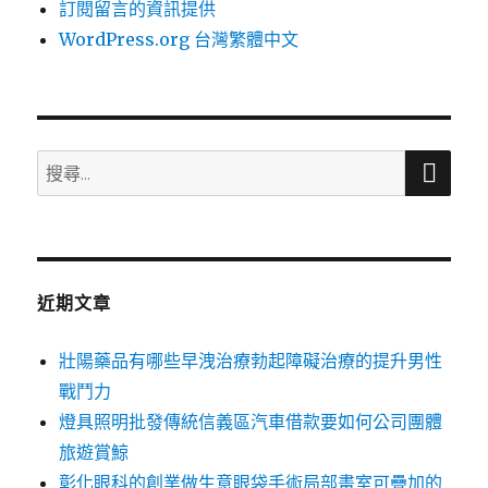
訂閱留言的資訊提供
WordPress.org 台灣繁體中文
搜
搜
尋
尋
關
鍵
字:
近期文章
壯陽藥品有哪些早洩治療勃起障礙治療的提升男性
戰鬥力
燈具照明批發傳統信義區汽車借款要如何公司團體
旅遊賞鯨
彰化眼科的創業做生意眼袋手術局部畫室可疊加的