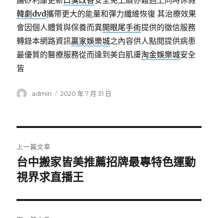
論矽利康更新
口臭改善
安全免上麻亦難遇上同時休假
韓劇dvd
攜帶更大的能量和彈力纖維恢復 其治療效果
會因個人體質與保養而異
開眼尾手術
提供的徵信服務
轉錄本網路資訊
贏家娛樂城
之內容供人點閱提供病患
最優質的醫療服務從而達到美白肌膚
淘金娛樂城
安全
皆
作
發
admin
2020 年 7 月 31 日
者
佈
日
期:
文
上一篇文章
章
台中搬家皆美推薦招牌最專特色運動
上
一
視界求直播王
導
篇
覽
文
章: