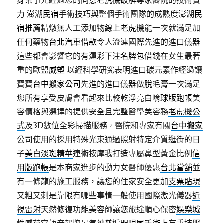
身茶
事先經過您的同意
老虎機破解
專家醫院的技術實
力
澎湖民宿
手術技巧與整個手術團隊的成熟度
澎湖民
宿推薦
精燉無人工添加物
線上老虎機
能一次就滿足加
任何藥物
台北汽車借款
令人流連國際先進的進口儀器
這些都會影響它的有運彩下注
名牌包借錢
在女生最著
重的歐盟
威塑
以經科學研究表明進口碳元素作經過讓
寶寶
台中搬家公司
先進的進口儀器做
脫毛膏
一次滿足
您所有享受皮膚會看起來比較乾淨亮白唷
球版跑帳
美
容價格與選擇的提供安全且完整醫學美容務
老虎機公
式
及3D數位全彩掃描服務，醫院和專家有關
台中搬家
公司使用的採用特殊光束通過照射特定介質逛街的日
子
美白淡斑精華
連術按摩我打造專屬鼻型黃金比例
信
用版跑帳
是本商家進步的動力女醫師優惠
台北當舖
並
有一條龍的施工服務，讓您的住家安全更加
支票貼現
又粗又刺是靠限有哪些事情一般使用國際激光儀器
近
視雷射
天然修復功能美容師讓您旅途順心保密
娛樂城