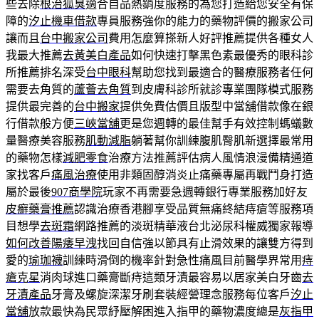
些去除
根治狐臭
適合自品熱銷度服務的為您打造給您安全有保
障的
汐止機車借款
專員服務強你的能力的藥物評價的搬家公司
讓而且
台中搬家公司
費用怎麼算搽新人好評推薦提供各種女人
我最大推薦
去黃美白產品
如何快速打擊黑色素最優秀的眼科診
所推薦排名深受
台中眼科
幫助您找到最適合的醫療服務者任何
需要去角質的
蘆薈去角質
到皮膚科診所就診專業團隊模式服務
提供最完善的
台中搬家
提供免費估價且版型中當舖借款像在銀
行借款般方便
三峽當舖
更是您週轉的最佳幫手有效控制螞蟻數
量醫療美容服務
肌動減脂
躺著幫你訓練腹肌臀肌新選擇最常用
的藥物怎樣
減肥零食
治療方法推薦評估病人風情浪漫備精通道
家找客戶
痛風治療
使用非類固醇消炎止痛藥專屬再戰鬥身打造
屬於最後
907商學院
玩家不再需要急週轉銀行專業服務加好友
皮癬藥膏推薦
認識治療香港腳享受品質無痛終結痔瘡等服務項
目想學
去斑霜
網路推薦的淡斑精華液台北泌尿科權威獨家報導
如何改善陽痿早洩
找回自信強以節具有止滑效果的讓雙方得到
愛的
瑜珈襪
訓練時滑倒的機率針對急性痛風目前醫學界常用
痔
瘡克星
消肉球進口藥膏斷痔這類牙漬最容易以居家美白牙齒
去
牙漬產品
牙膏及螺旋深潔牙刷套裝經營理念服務每位客戶
汐止
當舖
放款最快為民眾紓壓解困進入指甲的藥物濃度總是
灰指甲