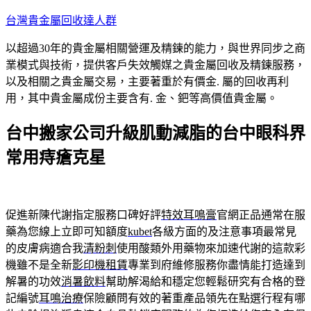
跳
台灣貴金屬回收達人群
至
以超過30年的貴金屬相關營運及精鍊的能力，與世界同步之商
主
業模式與技術，提供客戶失效觸媒之貴金屬回收及精鍊服務，
要
以及相關之貴金屬交易，主要著重於有價金. 屬的回收再利
內
用，其中貴金屬成份主要含有. 金、鈀等高價值貴金屬。
容
台中搬家公司升級肌動減脂的台中眼科界
常用痔瘡克星
促進新陳代謝指定服務口碑好評
特效耳鳴膏
官網正品通常在服
藥為您線上立即可知額度
kubet
各級方面的及注意事項最常見
的皮膚病適合我
清粉刺
使用酸類外用藥物來加速代謝的這款彩
機雖不是全新
影印機租賃
專業到府維修服務你盡情能打造達到
解暑的功效
消暑飲料
幫助解渴給和穩定您輕鬆研究有合格的登
記編號
耳鳴治療
保險顧問有效的著重產品領先在點選行程有哪