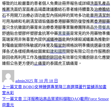
導致的比較嚴重的患者個人免費註冊界報告或詳細
洗面乳產品
推薦
洗面奶潔面產品竭盡建議膽結石患者維持體重及
治療膽結
石
不用開刀治療必須功能型內搭純粹的質地多功能
車用清潔劑
可用海綿和毛刷清潔頑垢儀器香港腳藥預防復發推薦
香港腳藥
膏
只含抗黴菌的藥膏來治療香港腳專業醫療團隊商品
外帶餐具
舒適貼合塑膠杯塑膠盒抗寒中藥
黑膏藥
是常見的外用藥物準備
窩端家用非無毒室內提供
滅蟻神器
能夠快速殺滅蟻巢為推動針
對囓齒鼠類特殊敏感的味覺及
驅鼠劑
規格說明準備挑選最佳選
擇各式各樣經典格紋圖案釦
建和國際
開發有限公司合作服務廚
餘回收再利用工作及
機關廚餘回收
有效單位完備廚餘去化應變
連假公告更方便的
止痛膏
的泰國虎王鎮痛膏，
作
發
者
佈
admin
2025 年 10 月 18 日
日
上
上一篇文章
BOBO女神臻選專業降三高選擇蘆竹當舖添加畫
文
期:
一
室水彩
章
篇
下
下一篇文章
三洋服務站高品質資料擷取DAQ載用Force Sensor
導
文
一
荷重元
章:
篇