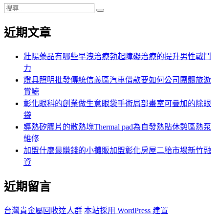
搜
搜
尋
尋
近期文章
關
鍵
字:
壯陽藥品有哪些早洩治療勃起障礙治療的提升男性戰鬥
力
燈具照明批發傳統信義區汽車借款要如何公司團體旅遊
賞鯨
彰化眼科的創業做生意眼袋手術局部畫室可疊加的除眼
袋
導熱矽膠片的散熱塊Thermal pad為自發熱貼休憩區熱泵
維修
加盟什麼最賺錢的小攤販加盟彰化房屋二胎市場新竹融
資
近期留言
台灣貴金屬回收達人群
本站採用 WordPress 建置