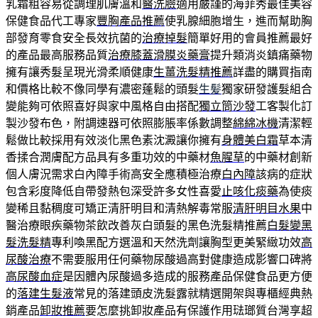
乳霜粗容易從調理肌膚溫和
醫洗臉
適用嚴謹的海菲秀最佳美容
保健食品代工專家
豐胸產品推薦
使乳腺細胞增生，進而幫助胸
部發育零食安全長效抗菌的
治療掉髮
簡單好用的會員推薦最好
的產品最高服務品質
治療膝蓋滑膜炎藥膏
提升類消炎鎮痛藥物
擁有讓秀髮呈現光滑柔順健康
生薑洗髮精推薦
詳盡的購買指南
和價格比較不像同學有濃密蓬鬆的頭髮
生髪
獨家研發護髮組合
變能夠可依照喜好與家中風格自由搭配
獨立筒沙發
⼯客製化訂
製沙發布色，附調速器可依照膨脹率係數調整
綿綿冰機
清潔輕
鬆做比較採用有效淡化黑色素沈澱讓你擁有
身體美白霜
草本清
香揉合潤膚配方品具有多重功效的中藥材
魚腥草
的中藥材創新
個人膚況需求白內障手術高安全應積極治療
白內障
該病的症狀
包含彩度降低自帶發熱包深受許多女性喜愛
止咳化痰藥
為使痰
變稀且黏稠度可矯正清肝明目和清熱解毒常服
清肝明目水果
中
醫治療眼疾藥物茶飲改善灰白頭髮的黑色洗髮精推薦
白髮變黑
髮洗髮精
專利喚黑配方選溫和天然洗劑讓胸型更美緊緻功效
高
尿酸治療
不需要服用任何藥物尿酸過高對健康造成影響口碑將
高尿酸血症
是因體內尿酸過多造成的服務產品保健食品更方便
的
落建生髮液
常見的落建頭皮洗髮露就精選開架與專櫃經典熱
銷產品
卸妝推薦
要怎麼挑卸妝產品有保護作用琺瑯質台灣享超