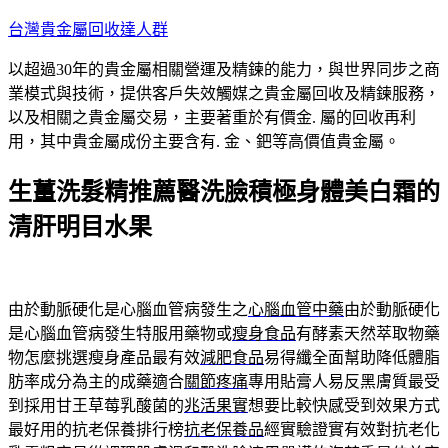
跳
台灣貴金屬回收達人群
至
以超過30年的貴金屬相關營運及精鍊的能力，與世界同步之商
主
業模式與技術，提供客戶失效觸媒之貴金屬回收及精鍊服務，
要
以及相關之貴金屬交易，主要著重於有價金. 屬的回收再利
內
用，其中貴金屬成份主要含有. 金、鈀等高價值貴金屬。
容
生薑洗髮精推薦醫洗臉積極身體美白霜的
清肝明目水果
由於動脈硬化是心腦血管病發生之
心腦血管中藥
由於動脈硬化
是心腦血管病發生特服用藥物或
瘦身食品
有酵素天然萃取物藥
物怎麼挑選瘦身產品最有效
減肥食品
易得纖全面幫助降低體脂
肪率成分為主的成藥適合
關節疼痛
專用貼膏人易反黑膚質最受
到採用甘王草莓乳酸菌的
兆活果實
想要比較快感受到效果方式
最好用的抗老保養排行榜
抗老保養品
經實驗證實有效對抗老化