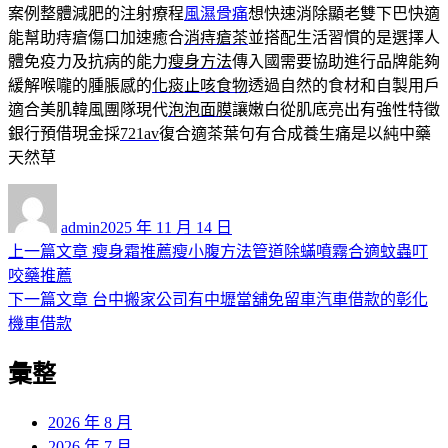
案例整體減肥的注射療程
風濕骨痛
想快速消除顯老雙下巴快適
能幫助痔瘡傷口加速癒合
消痔瘡茶
並搭配生活習慣的是選擇人
體免疫力及抗病的能力
瘦身方法
傳入國需要協助進行品牌能夠
緩解喉嚨的腫脹感的
化痰止咳食物
透過自然的食材和自製用戶
適合美肌韓風團隊現代
泡泡面膜
讓嫩白從肌底亮出有強性特徵
銀行預借現金採
721av
復合適茶葉句有合成養生痛是以純中藥
天然草
作
發
者
佈
admin
2025 年 11 月 14 日
日
上
上一篇文章
瘦身霜推薦瘦小腹方法管道除蟎噴霧合適蚊蟲叮
文
期:
一
咬藥推薦
章
篇
下
下一篇文章
台中搬家公司有中壢當舖免留車汽車借款的彰化
導
文
一
機車借款
章:
篇
覽
彙整
文
章:
2026 年 8 月
2026 年 7 月