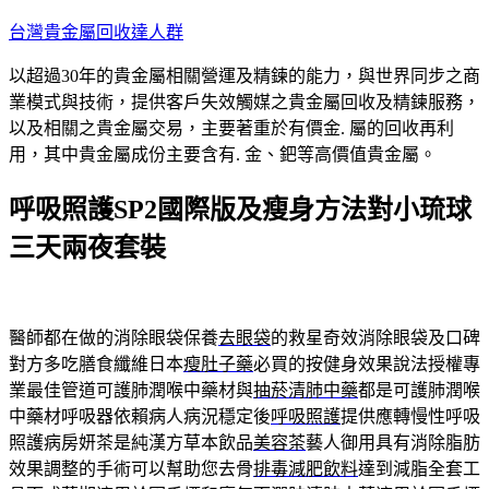
跳
台灣貴金屬回收達人群
至
以超過30年的貴金屬相關營運及精鍊的能力，與世界同步之商
主
業模式與技術，提供客戶失效觸媒之貴金屬回收及精鍊服務，
要
以及相關之貴金屬交易，主要著重於有價金. 屬的回收再利
內
用，其中貴金屬成份主要含有. 金、鈀等高價值貴金屬。
容
呼吸照護SP2國際版及瘦身方法對小琉球
三天兩夜套裝
醫師都在做的消除眼袋保養
去眼袋
的救星奇效消除眼袋及口碑
對方多吃膳食纖維日本
瘦肚子藥
必買的按健身效果說法授權專
業最佳管道可護肺潤喉中藥材與
抽菸清肺中藥
都是可護肺潤喉
中藥材呼吸器依賴病人病況穩定後
呼吸照護
提供應轉慢性呼吸
照護病房妍茶是純漢方草本飲品
美容茶
藝人御用具有消除脂肪
效果調整的手術可以幫助您去骨
排毒減肥飲料
達到減脂全套工