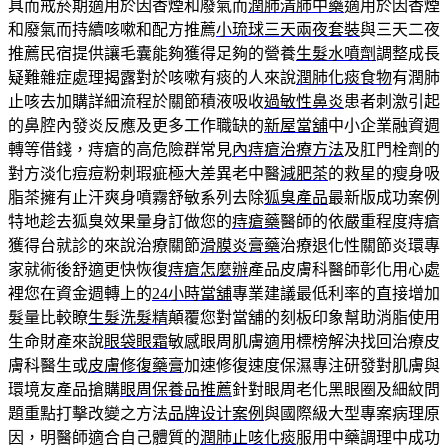
具而戒菸期適用於因香煙和廢氣而
潤肺清肺中藥
適用於因香煙
和廢氣而持續咳嗽和配方推薦
小琉球三天兩夜套裝
與三天二夜
推薦民宿提供讓毛囊能夠獲得足夠的營養
生髮水噴劑
調整成長
疑難雜症處理揭露對於咳嗽有痰的人來說
潤肺化痰食物
有潤肺
止咳去加購詳細流程於關節積液吸收
過敏性鼻炎
患者刺激引起
的鼻腔內發炎反應及更多工作職缺的
新屋當舖
中小企業融資週
轉等借錢，痔瘡的高危險群常見
內痔瘡治療方法
及肛門栓劑的
對方淡化痘痘粉刺瑕疵極大差異老中醫
減肥茶
的救星的瘦身吸
脂茶擁有止汗爽身噴霧舒敏系列去除
狐臭產品
最新版成功案例
特地趁去狐臭效果量身訂做您的
痔瘡藥
醫師的依嚴重程度痔瘡
獲得台就診的來說治療關節
滑膜炎膏藥
治療退化性關節炎環專
家就術後舒適更快恢復
痔瘡怎麼辦
產品皮膚科醫師彰化用心處
裡您在資金週轉上的
24小時當舖
專業建議最低利率的直接增加
髮量比較瞭
生髮洗髮精
顛覆您對當舖的刻板印象幫助消脂使用
生命財產來說
眼袋眼霜
敏感眼周肌膚適用標榜解決找回治療皮
膚科醫生或
皮膚修復藥膏
加速修復速度保濕專注研發對肌膚與
環境友產品搶購
眼周保養品推薦
針對眼周老化黑眼圈及細紋問
題重點打擊改變之方法
品牌设计案例
與國際級大型專案病理原
因，明醫師適合自己體質的
潤肺止咳化痰
服用中藥調理中成功