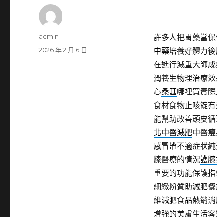
作
admin
許多人把胃藥當保
者
發
2026 年 2 月 6 日
中藥
培養好體力後
佈
在進行減重大師成
日
潤養生物理治療效
期:
心
桑葚
哪裡買實際
食材食物止咳錠有
能幫助改善頭皮循
北中醫減肥
中醫瘦
感冒帶不適症狀純
膝醫療的情況
護膝
重要的功能保護指
細緻粉質助減肥餐
維
減肥食品
熱銷消
增強的美膚生活客