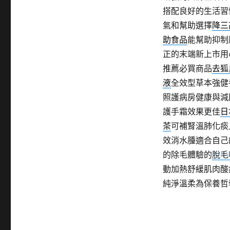
搭配良好的生活習
氣和幫助選擇
降三
助食品
能幫助抑制
正的末端新上市用
推薦必買商品
去狐
液
全效型草本強健
照護病房健康與減
護手霜效果更佳
日
茶
可補腎溫肺化痰
效消水腫適合自己
的除毛體驗的
脫毛
動加熱舒緩肌肉酸
純淨溫柔為保養哲