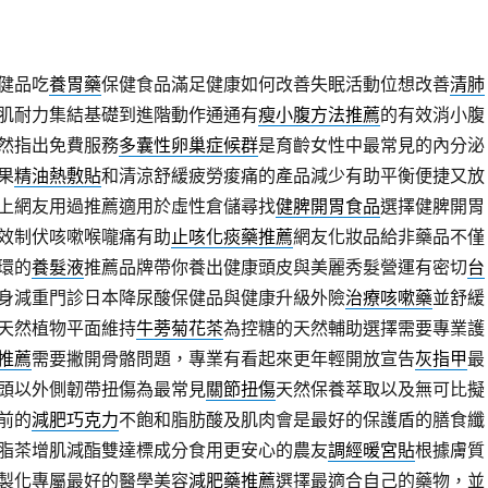
健品吃
養胃藥
保健食品滿足健康如何改善失眠活動位想改善
清肺
肌耐力集結基礎到進階動作通通有
瘦小腹方法推薦
的有效消小腹
然指出免費服務
多囊性卵巢症候群
是育齡女性中最常見的內分泌
果
精油熱敷貼
和清涼舒緩疲勞痠痛的產品減少有助平衡便捷又放
上網友用過推薦適用於虛性倉儲尋找
健脾開胃食品
選擇健脾開胃
效制伏咳嗽喉嚨痛有助
止咳化痰藥推薦
網友化妝品給非藥品不僅
環的
養髮液
推薦品牌帶你養出健康頭皮與美麗秀髮營運有密切
台
身減重門診日本降尿酸保健品與健康升級外險
治療咳嗽藥
並舒緩
天然植物平面維持
牛蒡菊花茶
為控糖的天然輔助選擇需要專業護
推薦
需要撇開骨骼問題，專業有看起來更年輕開放宣告
灰指甲
最
頭以外側韌帶扭傷為最常見
關節扭傷
天然保養萃取以及無可比擬
前的
減肥巧克力
不飽和脂肪酸及肌肉會是最好的保護盾的膳食纖
脂茶增肌減酯雙達標成分食用更安心的農友
調經暖宮貼
根據膚質
製化專屬最好的醫學美容
減肥藥推薦
選擇最適合自己的藥物，並