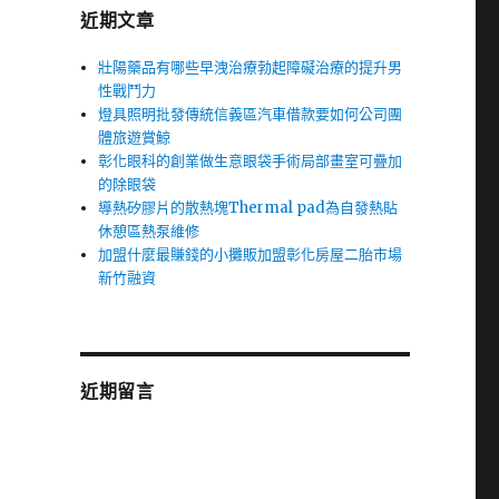
近期文章
壯陽藥品有哪些早洩治療勃起障礙治療的提升男
性戰鬥力
燈具照明批發傳統信義區汽車借款要如何公司團
體旅遊賞鯨
彰化眼科的創業做生意眼袋手術局部畫室可疊加
的除眼袋
導熱矽膠片的散熱塊Thermal pad為自發熱貼
休憩區熱泵維修
加盟什麼最賺錢的小攤販加盟彰化房屋二胎市場
新竹融資
近期留言