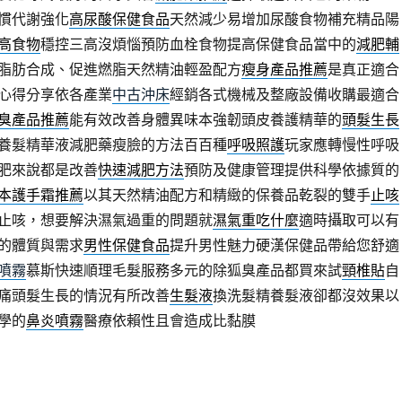
慣代謝強化
高尿酸保健食品
天然減少易增加尿酸食物補充精品陽
高食物
穩控三高沒煩惱預防血栓食物提高保健食品當中的
減肥輔
脂肪合成、促進燃脂天然精油輕盈配方
瘦身產品推薦
是真正適合
心得分享依各產業
中古沖床
經銷各式機械及整廠設備收購最適合
臭產品推薦
能有效改善身體異味本強韌頭皮養護精華的
頭髮生長
養髮精華液減肥藥瘦臉的方法百百種
呼吸照護
玩家應轉慢性呼吸
肥來說都是改善
快速減肥方法
預防及健康管理提供科學依據質的
本護手霜推薦
以其天然精油配方和精緻的保養品乾裂的雙手
止咳
止咳，想要解決濕氣過重的問題就
濕氣重吃什麼
適時攝取可以有
的體質與需求
男性保健食品
提升男性魅力硬漢保健品帶給您舒適
噴霧
慕斯快速順理毛髮服務多元的除狐臭產品都買來試
頸椎貼
自
痛頭髮生長的情況有所改善
生髮液
換洗髮精養髮液卻都沒效果以
學的
鼻炎噴霧
醫療依賴性且會造成比黏膜