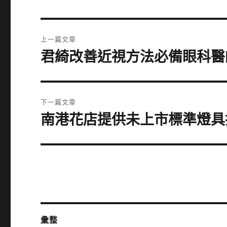
文
上一篇文章
章
君綺改善近視方法必備眼科醫
上
一
導
篇
覽
文
下一篇文章
章:
南港花店提供未上市標準燈具
下
一
篇
文
章:
彙整