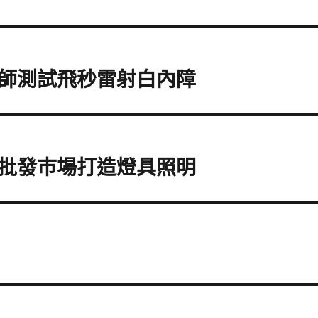
師測試飛秒雷射白內障
批發巿場打造燈具照明