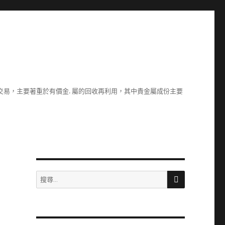
易，主要著重於有價金. 屬的回收再利用，其中貴金屬成份主要
搜
搜
尋
尋
關
鍵
字: