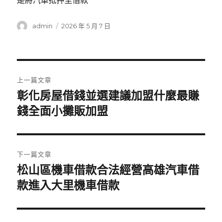
是將汽車抵押至借款
作
發
admin
2026 年 5 月 7 日
者
佈
日
期:
文
上一篇文章
章
彰化房屋借錢並選建議加盟什麼最賺
上
一
錢全面小攤販加盟
導
篇
覽
文
章:
下一篇文章
松山區機車借款合法經營高雄汽車借
下
一
款進入大里機車借款
篇
文