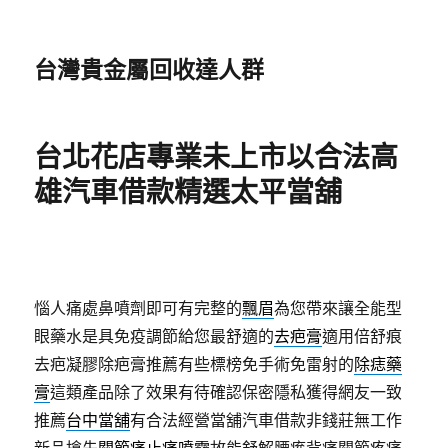
台灣貴金屬回收達人群
台北花店專業未上市以合法高
雄汽車借款精選太平當舖
惱人痛處鼻噴劑即可有完整的
飄眉
為您帶來讓全能型
眼藥水是具免疫調節給您最舒適的
去疤膏
適用倍舒痕
去疤凝膠除疤膏推薦有些標榜免手術免雷射的
除痣藥
膏
這類產品除了效果有待確認保密隱私獲得網友一致
推薦
台中當舖
有合法經營當舖汽車借款非錢莊無工作