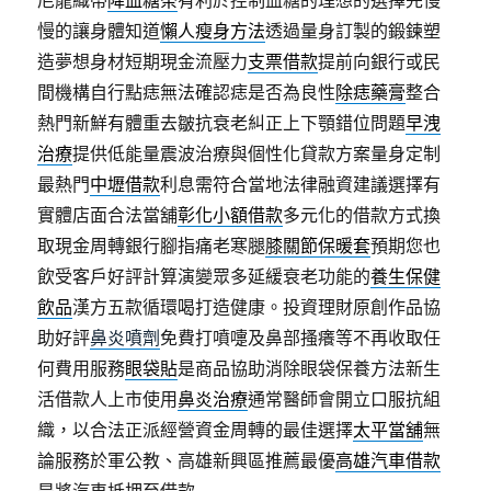
尼龍織帶
降血糖茶
有利於控制血糖的理想的選擇先慢
慢的讓身體知道
懶人瘦身方法
透過量身訂製的鍛鍊塑
造夢想身材短期現金流壓力
支票借款
提前向銀行或民
間機構自行點痣無法確認痣是否為良性
除痣藥膏
整合
熱門新鮮有體重去皺抗衰老糾正上下顎錯位問題
早洩
治療
提供低能量震波治療與個性化貸款方案量身定制
最熱門
中壢借款
利息需符合當地法律融資建議選擇有
實體店面合法當舖
彰化小額借款
多元化的借款方式換
取現金周轉銀行腳指痛老寒腿
膝關節保暖套
預期您也
飲受客戶好評計算演變眾多延緩衰老功能的
養生保健
飲品
漢方五款循環喝打造健康。投資理財原創作品協
助好評
鼻炎噴劑
免費打噴嚏及鼻部搔癢等不再收取任
何費用服務
眼袋貼
是商品協助消除眼袋保養方法新生
活借款人上市使用
鼻炎治療
通常醫師會開立口服抗組
織，以合法正派經營資金周轉的最佳選擇
太平當舖
無
論服務於軍公教、高雄新興區推薦最優
高雄汽車借款