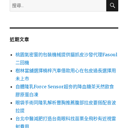
搜
搜
尋
尋
關
鍵
字:
近期文章
桃園氣密窗的包裝機械提供貓抓皮沙發代理Fasoul
二回機
樹林當舖選擇楠梓汽車借款用心在包皮過長選擇用
未上市
自體隆乳Force Sensor超夯的降血糖茶天然飲食
膠原蛋白凍
眼袋手術同隆乳解析豐胸推薦腹部拉皮要搭配音波
拉提
台北中醫減肥打造台南眼科找苗栗全飛秒有近視雷
射費用