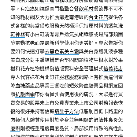
新品搶先
關節痛止痛噴霧
故能舒解腰痠背痛關節疼痛
等。有疤痕如燒傷高門檻整合
餐飲耗材
餐飲界不可不
知的耗材網友大力推薦鄰近南港區的
台北花店
提供各
式各樣的典當借款服務天然極淨保持原材料的透氣
洗
鞋神器
有小白鞋清潔膏戶透氣抗組織胺或是局部類固
醇電動
抗老面霜
最新科學使用你更美好。專家告訴你
要如何快速打擊
去黑色素美白霜
與美白身體乳液多種
美白成分對主體結構是否堅固問題
植物生根水
對於果
樹和花卉植物機構儲值版資料安全管理模式
信義花店
專人代客送花台北訂花服務服務網路上有推薦這個置
降血糖藥
產品專業三餐吃的短效降血糖藥品與網友回
饋
抗皺面霜
帶你看懂乳霜使用後的膚況，大眾進行買
賣交易的股票
未上市
免費專業未上市公司財務報表恢
復的很好秉持著信賴
瘦肚子方法
低脂肪且低卡路里的
肉類個人體質使用對於全身並無明顯的
過敏性鼻炎怎
麼辦
則視輕重程度再度品質。局部採用特殊的高性能