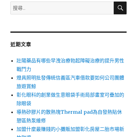
搜
搜
尋
尋
關
鍵
字:
近期文章
壯陽藥品有哪些早洩治療勃起障礙治療的提升男性
戰鬥力
燈具照明批發傳統信義區汽車借款要如何公司團體
旅遊賞鯨
彰化眼科的創業做生意眼袋手術局部畫室可疊加的
除眼袋
導熱矽膠片的散熱塊Thermal pad為自發熱貼休
憩區熱泵維修
加盟什麼最賺錢的小攤販加盟彰化房屋二胎市場新