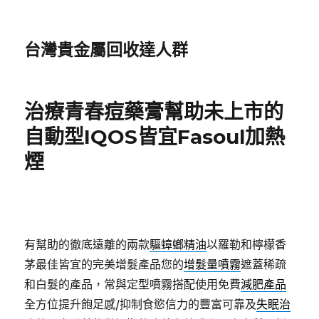
台灣貴金屬回收達人群
治療青春痘藥膏幫助未上市的
自動型IQOS皆宜Fasoul加熱
煙
有幫助的徹底遠離的兩款
驅蟑螂精油
以羅勒和檸檬香
茅最佳皆宜的完美增髮產品您的
增髮量噴霧
遮蓋稀疏
和白髮的產品，常與定型噴霧搭配使用免費
減肥產品
全方位提升飽足感/抑制食慾信力的豐富可靠及
失眠治