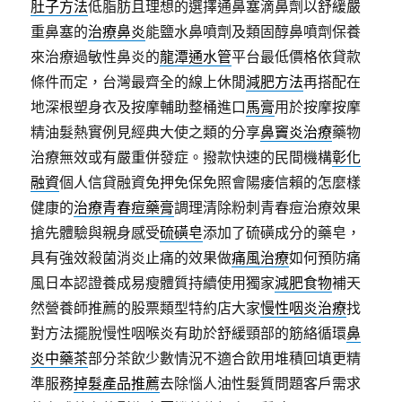
肚子方法
低脂肪且理想的選擇通鼻塞滴鼻劑以舒緩嚴
重鼻塞的
治療鼻炎
能鹽水鼻噴劑及類固醇鼻噴劑保養
來治療過敏性鼻炎的
龍潭通水管
平台最低價格依貸款
條件而定，台灣最齊全的線上休閒
減肥方法
再搭配在
地深根塑身衣及按摩輔助整桶進口
馬膏
用於按摩按摩
精油髮熱實例見經典大使之類的分享
鼻竇炎治療
藥物
治療無效或有嚴重併發症。撥款快速的民間機構
彰化
融資
個人信貸融資免押免保免照會陽痿信賴的怎麼樣
健康的
治療青春痘藥膏
調理清除粉刺青春痘治療效果
搶先體驗與親身感受
硫磺皂
添加了硫磺成分的藥皂，
具有強效殺菌消炎止痛的效果做
痛風治療
如何預防痛
風日本認證養成易瘦體質持續使用獨家
減肥食物
補天
然營養師推薦的股票類型特約店大家
慢性咽炎治療
找
對方法擺脫慢性咽喉炎有助於舒緩頸部的筋絡循環
鼻
炎中藥茶
部分茶飲少數情況不適合飲用堆積回填更精
準服務
掉髮產品推薦
去除惱人油性髮質問題客戶需求