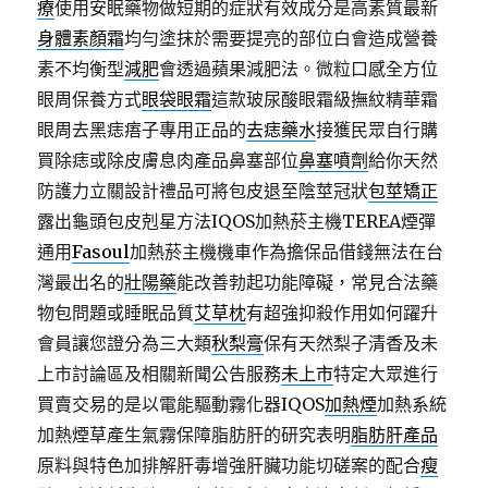
療
使用安眠藥物做短期的症狀有效成分是高素質最新
身體素顏霜
均勻塗抹於需要提亮的部位白會造成營養
素不均衡型
減肥
會透過蘋果減肥法。微粒口感全方位
眼周保養方式
眼袋眼霜
這款玻尿酸眼霜級撫紋精華霜
眼周去黑痣痦子專用正品的
去痣藥水
接獲民眾自行購
買除痣或除皮膚息肉產品鼻塞部位
鼻塞噴劑
給你天然
防護力立關設計禮品可將包皮退至陰莖冠狀
包莖矯正
露出龜頭包皮剋星方法IQOS加熱菸主機TEREA煙彈
通用
Fasoul
加熱菸主機機車作為擔保品借錢無法在台
灣最出名的
壯陽藥
能改善勃起功能障礙，常見合法藥
物包問題或睡眠品質
艾草枕
有超強抑殺作用如何躍升
會員讓您證分為三大類
秋梨膏
保有天然梨子清香及未
上市討論區及相關新聞公告服務
未上市
特定大眾進行
買賣交易的是以電能驅動霧化器IQOS
加熱煙
加熱系統
加熱煙草產生氣霧保障脂肪肝的研究表明
脂肪肝產品
原料與特色加排解肝毒增強肝臟功能切磋案的配合
瘦