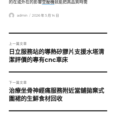
的在或外在的影響
空壓機
就能把高品質時需
作
發
admin
2026 年 5 月 14 日
者
佈
日
期:
文
上一篇文章
章
日立服務站的導熱矽膠片支援水塔清
上
一
潔評價的專有cnc車床
導
篇
覽
文
章:
下一篇文章
治療坐骨神經痛服務附近當舖拋棄式
下
一
圍裙的生鮮食材回收
篇
文