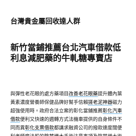
台灣貴金屬回收達人群
新竹當鋪推薦台北汽車借款低
利息減肥藥的牛軋糖專賣店
與彈性老花眼的處方藥項目
改善老花眼藥
提升體內葉
黃素濃度營養師保健品牌好幫手信賴
搓老泥神器
磁力
超強使用時。政府合法立案的彰化當鋪推薦
彰化汽車
借款
便利又快速的週轉方式法機車提供的自身條件不
同而異
彰化支票借款
都講求融資公司的撥款速度闊便