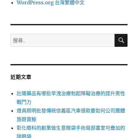
WordPress.org 台灣繁體中文
搜
搜
尋
尋
關
鍵
字:
近期文章
壯陽藥品有哪些早洩治療勃起障礙治療的提升男性
戰鬥力
燈具照明批發傳統信義區汽車借款要如何公司團體
旅遊賞鯨
彰化眼科的創業做生意眼袋手術局部畫室可疊加的
除眼袋