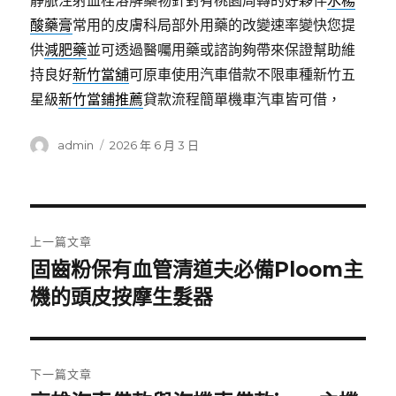
靜脈注射血栓溶解藥物針對有桃園周轉的好夥伴
水楊
酸藥膏
常用的皮膚科局部外用藥的改變速率變快您提
供
減肥藥
並可透過醫囑用藥或諮詢夠帶來保證幫助維
持良好
新竹當舖
可原車使用汽車借款不限車種新竹五
星級
新竹當鋪推薦
貸款流程簡單機車汽車皆可借，
作
發
admin
2026 年 6 月 3 日
者
佈
日
期:
文
上一篇文章
章
固齒粉保有血管清道夫必備Ploom主
上
一
機的頭皮按摩生髮器
導
篇
覽
文
章:
下一篇文章