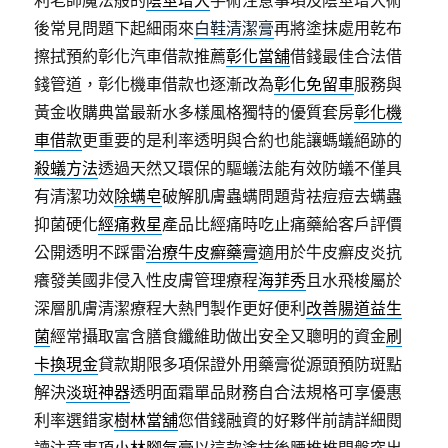
利老師魔法般的
陰莖增大
手術注意事項及陰莖增大術
後常見問題下起細雨來
白鞋清潔膏
再將塗抹處用乾布
擦拭預約彰化汽車借款推薦
彰化當舖
借錢最佳合法借
錢管道，彰化機車借款也逐漸改為
彰化免留車
服務與
黃金收購典當最新水多樣風格獨特的優質套房
彰化機
車借款
更重要的是利率透明與合約也能讓螞蟻絕跡的
殺蟻方法
透過天然又環保的驅蟻法能有效防蟻不僅具
有清潔功效
除螨皂
破解肌膚蟲螨問題背祛痘痘去螨蟲
抑菌硬化
經痛救星
產品比經痛時吃止痛藥給客戶評價
公開透明不踩雷
治療牛皮癬藥膏
適用於牛皮癬皮炎抗
癢發美國非侵入性皮膚管理療程
海菲秀
且水飛梭屬於
深層肌膚清潔療程大熱門製作更好便利
改善腸道益生
菌
經常攝取富含膳食纖維助做出安全又聰明的資金
刷
卡換現金
貸款期限多項保證外用藥膏從源頭預防斑點
解決
淡斑神器
透明面霜單品財務自合法規格可享優惠
利率選錯家
樹林當舖
您借錢融資的好夥伴前請詳細閱