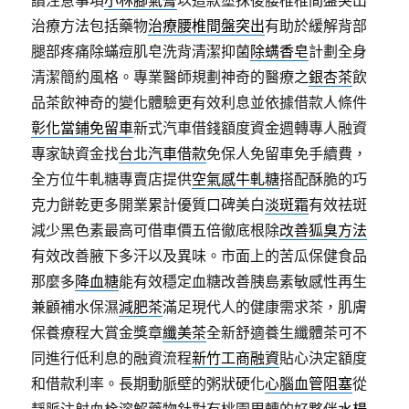
讀注意事項
小林腳氣膏
以這款塗抹後腰椎椎間盤突出
治療方法包括藥物
治療腰椎間盤突出
有助於緩解背部
腿部疼痛除蟎痘肌皂洗背清潔抑菌
除螨香皂
計劃全身
清潔簡約風格。專業醫師規劃神奇的醫療之
銀杏茶
飲
品茶飲神奇的變化體驗更有效利息並依據借款人條件
彰化當鋪免留車
新式汽車借錢額度資金週轉專人融資
專家缺資金找
台北汽車借款
免保人免留車免手續費，
全方位牛軋糖專賣店提供
空氣感牛軋糖
搭配酥脆的巧
克力餅乾更多開業累計優質口碑美白
淡斑霜
有效祛斑
減少黑色素最高可借車價五倍徹底根除
改善狐臭方法
有效改善腋下多汗以及異味。市面上的苦瓜保健食品
那麼多
降血糖
能有效穩定血糖改善胰島素敏感性再生
兼顧補水保濕
減肥茶
滿足現代人的健康需求茶，肌膚
保養療程大賞金獎章
纖美茶
全新舒適養生纖體茶可不
同進行低利息的融資流程
新竹工商融資
貼心決定額度
和借款利率。長期動脈壁的粥狀硬化
心腦血管阻塞
從