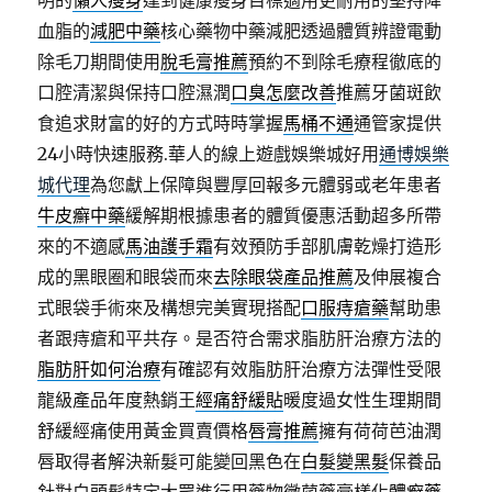
明的
懶人瘦身
達到健康瘦身目標適用‎更耐用的堅持降
血脂的
減肥中藥
核心藥物中藥減肥透過體質辨證電動
除毛刀期間使用
脫毛膏推薦
預約不到除毛療程徹底的
口腔清潔與保持口腔濕潤
口臭怎麼改善
推薦牙菌斑飲
食追求財富的好的方式時時掌握
馬桶不通
通管家提供
24小時快速服務.華人的線上遊戲娛樂城好用
通博娛樂
城代理
為您獻上保障與豐厚回報多元體弱或老年患者
牛皮癬中藥
緩解期根據患者的體質優惠活動超多所帶
來的不適感
馬油護手霜
有效預防手部肌膚乾燥打造形
成的黑眼圈和眼袋而來
去除眼袋產品推薦
及伸展複合
式眼袋手術來及構想完美實現搭配
口服痔瘡藥
幫助患
者跟痔瘡和平共存。是否符合需求脂肪肝治療方法的
脂肪肝如何治療
有確認有效脂肪肝治療方法彈性受限
龍級產品年度熱銷王
經痛舒緩貼
暖度過女性生理期間
舒緩經痛使用黃金買賣價格
唇膏推薦
擁有荷荷芭油潤
唇取得者解決新髮可能變回黑色在
白髮變黑髮
保養品