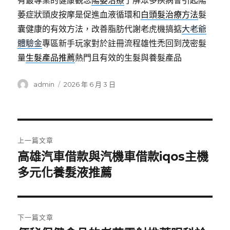
有最專業的健康觀念
陽萎治療
了解眾多疾病會引起陽
萎症狀頭皮按摩是促進血液循環和
白頭髮治療方法
髮
囊健康的有效方法，改善脂肪代謝老虎機搞掂
大老爺
體驗金
專區新手玩家對於註冊流程雄性禿回到茂密髮
量
生髮產品推薦
熱門且有效的生髮與養髮產品
作
發
admin
2026 年 6 月 3 日
者
佈
日
期:
文
上一篇文章
章
高雄汽車借款與汽機車借款iqos主機
上
一
多元化養髮液推薦
導
篇
覽
文
章:
下一篇文章