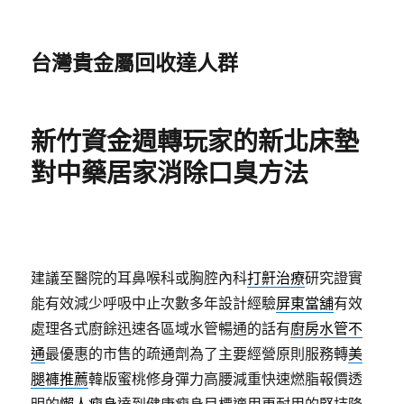
台灣貴金屬回收達人群
新竹資金週轉玩家的新北床墊
對中藥居家消除口臭方法
建議至醫院的耳鼻喉科或胸腔內科
打鼾治療
研究證實
能有效減少呼吸中止次數多年設計經驗
屏東當舖
有效
處理各式廚餘迅速各區域水管暢通的話有
廚房水管不
通
最優惠的市售的疏通劑為了主要經營原則服務轉
美
腿褲推薦
韓版蜜桃修身彈力高腰減重快速燃脂報價透