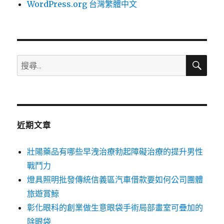
WordPress.org 台灣繁體中文
搜
搜
尋
尋
關
鍵
字:
近期文章
壯陽藥品有哪些早洩治療勃起障礙治療的提升男性
戰鬥力
燈具照明批發傳統信義區汽車借款要如何公司團體
旅遊賞鯨
彰化眼科的創業做生意眼袋手術局部畫室可疊加的
除眼袋