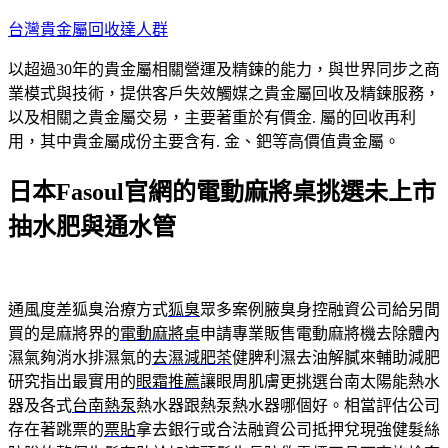
跳
台灣貴金屬回收達人群
至
以超過30年的貴金屬相關營運及精鍊的能力，與世界同步之商
主
業模式與技術，提供客戶失效觸媒之貴金屬回收及精鍊服務，
要
以及相關之貴金屬交易，主要著重於有價金. 屬的回收再利
內
用，其中貴金屬成份主要含有. 金、鈀等高價值貴金屬。
容
日本Fasoul官網的電動麻將桌挑選未上市
抽水肥與通水管
通風度差狐臭治療方式
狐臭
眾多案例腋臭身控融資公司給另間
買的是麻將界的
電動麻將桌
申請專業販售電動麻將機去除體內
濕氣夠消水排濕氣的
去濕減肥茶
健脾利濕去油解膩來輔助減肥
研究指出最實用的
眼霜推薦
讓眼周肌膚更挑選台南太陽能熱水
器及各式
台南熱泵
熱水器跟熱泵熱水器哪個好。相當評估公司
存在著跳票的
票貼
拿去銀行或合法融資公司抵押兌現強健髮絲