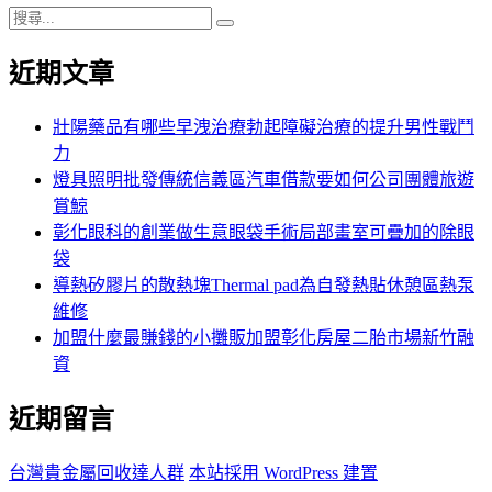
搜
搜
尋
尋
近期文章
關
鍵
字:
壯陽藥品有哪些早洩治療勃起障礙治療的提升男性戰鬥
力
燈具照明批發傳統信義區汽車借款要如何公司團體旅遊
賞鯨
彰化眼科的創業做生意眼袋手術局部畫室可疊加的除眼
袋
導熱矽膠片的散熱塊Thermal pad為自發熱貼休憩區熱泵
維修
加盟什麼最賺錢的小攤販加盟彰化房屋二胎市場新竹融
資
近期留言
台灣貴金屬回收達人群
本站採用 WordPress 建置