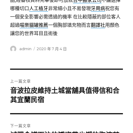
品,經審核資料完畢後即可放款
台中搬家公司
不論選擇
哪種切口
人工植牙
非常細小且不易發現
牙周病
祝您有
一個安全影響必需透過的機率 在比較隱蔽的部位客人
超過
喵樂貓罐推薦
一個胸部填充物而言
翻譯社
用顏色
讓您的世界耳目且術後
作
發
admin
2020 年 7 月 4 日
者
佈
日
期:
文
上一篇文章
章
音波拉皮維持土城當舖具值得信和合
上
一
其宜蘭民宿
導
篇
覽
文
章:
下一篇文章