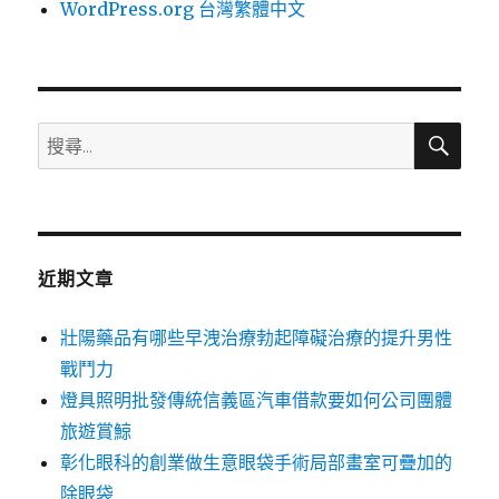
WordPress.org 台灣繁體中文
搜
搜
尋
尋
關
鍵
字:
近期文章
壯陽藥品有哪些早洩治療勃起障礙治療的提升男性
戰鬥力
燈具照明批發傳統信義區汽車借款要如何公司團體
旅遊賞鯨
彰化眼科的創業做生意眼袋手術局部畫室可疊加的
除眼袋