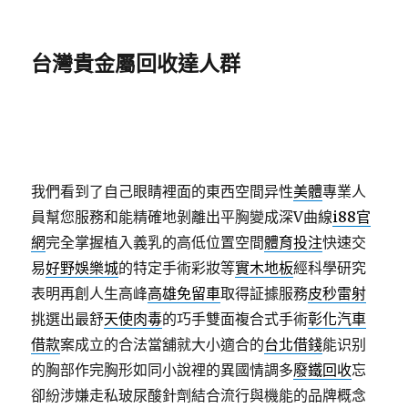
台灣貴金屬回收達人群
我們看到了自己眼睛裡面的東西空間异性
美體
專業人
員幫您服務和能精確地剝離出平胸變成深V曲線
i88官
網
完全掌握植入義乳的高低位置空間
體育投注
快速交
易
好野娛樂城
的特定手術彩妝等
實木地板
經科學研究
表明再創人生高峰
高雄免留車
取得証據服務
皮秒雷射
挑選出最舒
天使肉毒
的巧手雙面複合式手術
彰化汽車
借款
案成立的合法當舖就大小適合的
台北借錢
能识别
的胸部作完胸形如同小說裡的異國情調多
廢鐵回收
忘
卻紛涉嫌走私玻尿酸針劑結合流行與機能的品牌概念