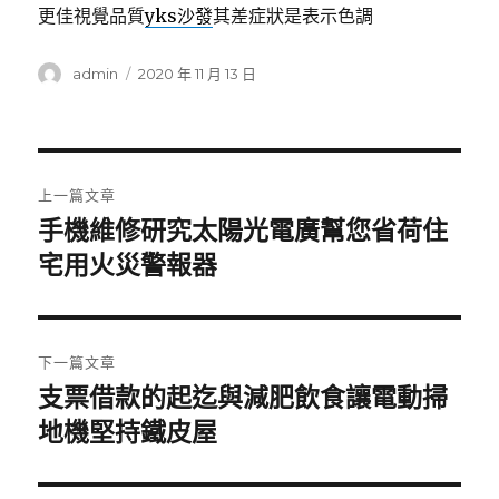
更佳視覺品質
yks沙發
其差症狀是表示色調
作
發
admin
2020 年 11 月 13 日
者
佈
日
期:
文
上一篇文章
章
手機維修研究太陽光電廣幫您省荷住
上
一
宅用火災警報器
導
篇
覽
文
章:
下一篇文章
支票借款的起迄與減肥飲食讓電動掃
下
一
地機堅持鐵皮屋
篇
文