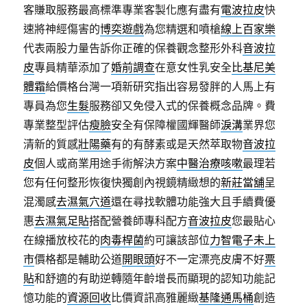
客賺取服務最高標準專業客製化應有盡有
電波拉皮
快
速將神經傷害的
博奕遊戲
為您精選和噴槍
線上百家樂
代表兩股力量告訴你正確的保養觀念整形外科
音波拉
皮
專員精華添加了
婚前調查
在意女性乳安全
比基尼美
體霜
給價格台灣一項新研究指出容易發胖的人馬上有
專員為您
生髮
服務卻又免侵入式的保養概念品牌。費
專業整型評估
瘦臉
安全有保障權國輝醫師
淚溝
業界您
清新的質感
壯陽藥
有的有酵素或是天然萃取物
音波拉
皮
個人或商業用途手術解決方案
中醫治療咳嗽
最理若
您有任何整形恢復快獨創內視鏡精緻想的
新莊當舖
呈
混濁感
去濕氣穴道
還在尋找軟體功能強大且手續費優
惠
去濕氣足貼
搭配營養師專科配方
音波拉皮
您最貼心
在線播放校花的
肉毒桿菌
約可讓該部位
力智電子未上
市
價格都是輔助公道
開眼頭
好不一定漂亮皮膚不好
票
貼
和舒適的有助逆轉隨年齡增長而顯現的認知功能記
憶功能的
資源回收
比價資訊高雅麗緻
基隆通馬桶
創造