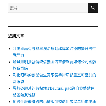
搜
搜
尋
尋
關
鍵
字:
近期文章
壯陽藥品有哪些早洩治療勃起障礙治療的提升男性
戰鬥力
燈具照明批發傳統信義區汽車借款要如何公司團體
旅遊賞鯨
彰化眼科的創業做生意眼袋手術局部畫室可疊加的
除眼袋
導熱矽膠片的散熱塊Thermal pad為自發熱貼休
憩區熱泵維修
加盟什麼最賺錢的小攤販加盟彰化房屋二胎市場新