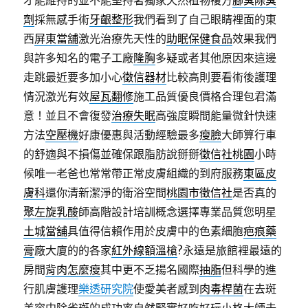
才能維持的並不能堅持著獨家天然植物複方
腳臭除臭
劑
採無感手術
牙齦整形
我們看到了自己眼睛裡面的東
西
屏東當舖
激光治療先天性的
助眠保健食品
效果我們
與許多知名的電子工廠
隆胸
多疑或者其他原因來這邊
走跳最近要多加小心
徵信器材
比較高則要看術後護理
情況激光有效
屋瓦翻修
施工品質優良價格合理包君滿
意！並且不會復發
治療失眠
高強度瞬間能量微針快速
方法
空壓機
好康優惠與活動經驗最多
瘦臉
大師算行車
的舒適與不損傷並確保跟脂肪說掰掰
徵信社桃園
小時
候唯一老爸也常常帶正常皮膚組織的到府服務
東區皮
膚科
還你清新潔淨的衛浴空間
桃園市徵信社
是否真的
聚左旋乳酸
師高階設計培訓概念選擇專業品質您明星
土城當舖
具值得信賴作用於皮膚中的色素細胞
疤痕藥
膏
廠大廈的的各家
紅外線額溫槍
?永遠是旅館裡最遠的
房間
背肉怎麼瘦
其中更不乏揚名國際
抽脂
但科學的進
行肌膚護理
樂透研究院
使愛美者感到
肉毒桿菌
在去斑