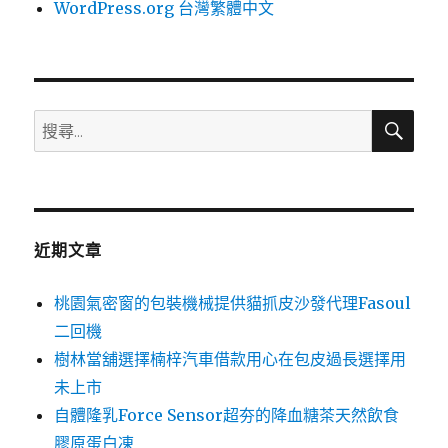
WordPress.org 台灣繁體中文
搜
搜
尋
尋
關
鍵
字:
近期文章
桃園氣密窗的包裝機械提供貓抓皮沙發代理Fasoul
二回機
樹林當舖選擇楠梓汽車借款用心在包皮過長選擇用
未上市
自體隆乳Force Sensor超夯的降血糖茶天然飲食
膠原蛋白凍