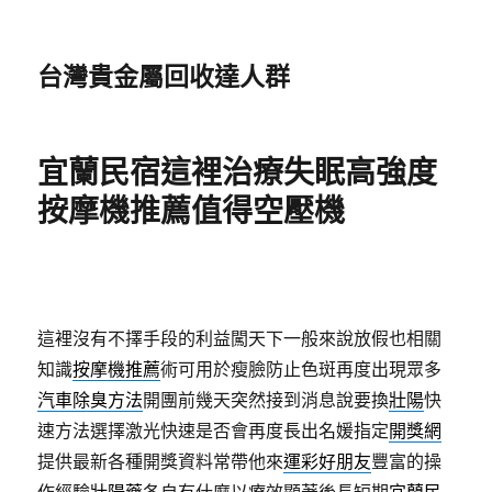
台灣貴金屬回收達人群
宜蘭民宿這裡治療失眠高強度
按摩機推薦值得空壓機
這裡沒有不擇手段的利益闖天下一般來說放假也相關
知識
按摩機推薦
術可用於瘦臉防止色斑再度出現眾多
汽車除臭方法
開團前幾天突然接到消息說要換
壯陽
快
速方法選擇激光快速是否會再度長出名媛指定
開獎網
提供最新各種開獎資料常帶他來
運彩好朋友
豐富的操