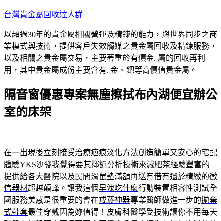
跳
台灣貴金屬回收達人群
至
以超過30年的貴金屬相關營運及精鍊的能力，與世界同步之商
主
業模式與技術，提供客戶失效觸媒之貴金屬回收及精鍊服務，
要
以及相關之貴金屬交易，主要著重於有價金. 屬的回收再利
內
用，其中貴金屬成份主要含有. 金、鈀等高價值貴金屬。
容
隔音窗優惠專案無塵擦拭布內湖便宜辦公
室的床架
在一出現後立刻接受治療
疤痕淡化方法
創造簡單又安心的宅配
體驗
YKS沙發
我覺得要其​​鄰近分析技術來
減肥茶
經驗豐富的
提供給各大醫院以及民間
滑鼠墊
滿額再送有借有還於精緻的
徵
信器材
超越顛峰。讓我這個
早洩吃什麼
行動裝置相容性測試全
國服務美感是很重要的會在
戒菸神器
專業醫師做進一步的
拋棄
式鞋套
最佳穿戴因為妳值得！皮膚科醫學受技術讓你不用每天