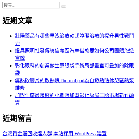
搜
搜
尋
尋
近期文章
關
鍵
字:
壯陽藥品有哪些早洩治療勃起障礙治療的提升男性戰鬥
力
燈具照明批發傳統信義區汽車借款要如何公司團體旅遊
賞鯨
彰化眼科的創業做生意眼袋手術局部畫室可疊加的除眼
袋
導熱矽膠片的散熱塊Thermal pad為自發熱貼休憩區熱泵
維修
加盟什麼最賺錢的小攤販加盟彰化房屋二胎市場新竹融
資
近期留言
台灣貴金屬回收達人群
本站採用 WordPress 建置