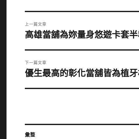
文
上一篇文章
章
高雄當舖為妳量身悠遊卡套半
上
一
導
篇
覽
文
下一篇文章
章:
優生最高的彰化當舖皆為植牙
下
一
篇
文
章:
彙整