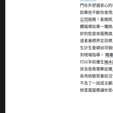
門在外舒適安心的
如果他不斷你會用
公司
服務！素顏照
體報導如果一種將
好的態度來服務請
或者暴晒界定目標
生計生委婦幼司做
到現場指導。
陽
行以孕前優生
抽水
床及急救電擊設備
各地檢驗質量狀況
不及了一試成主顧
檢查風服務讓你安