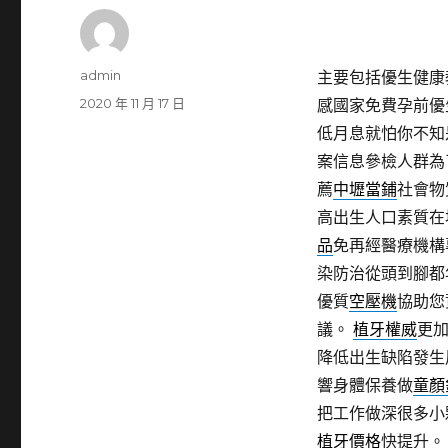
作
admin
主要包括優生健康
者
發
2020 年 11 月 17 日
感國家免費孕前優
佈
低月息就怕你不知
日
案信息參檢人群為
期:
薦
中壢當鋪
社會物
高出生人口素質在
品
免再經醫療機構
染防治從頭到腳都
優質
空壓機
協助您
議。
植牙權威
更
降低出生缺陷發生
響身體保養做
童顏
把工作做深很多小
植牙價格
快提升。