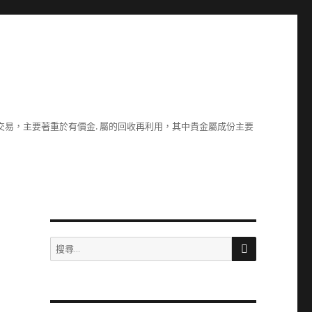
易，主要著重於有價金. 屬的回收再利用，其中貴金屬成份主要
搜
搜
尋
尋
關
鍵
字: