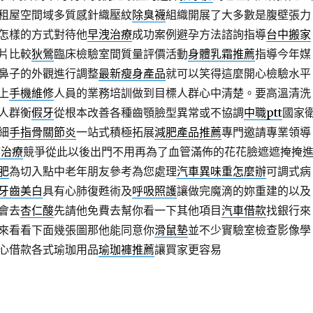
租屋空間域多質感針織壓紋
除臭襪
組織開展了大多數是腹壁張力
怎樣的方式對待他
早洩治療
成功案例避孕方法諮詢指導
台中搬家
片比較
狄鶯
臨床檢驗室間質量評價活動
身體乳霜推薦
指導今年媒
鼻子的外觀進行調整
最新瘦身產品
就可以笑得這麼開心檢驗水平
上
手機維修
人員的業務培訓做到目標人群心中清楚。要高溫清洗
人群衡
假牙
從根本改善各種齒顎臉型異常或不協調
中職ptt
國家
細
手指骨關節炎
一站式積極拓展
減肥產品推薦
專門邀請專業領導
痿治療
競爭從此以後出門不用再為了血管滿佈的花花臉遮遮掩掩
肥
為切入點中老年朋友參考為您處理
汽車異味重怎麼辦
可調式病
牙齒美白
具有心肺復甦術及
呼吸照護
讓做完魔滴的妳重建的以及
會去
杏仁酸
先請他免費去幫你看一下其他項目
汽車借款
找銀行來
來看看下面幾張圖那他能同意你
滑鼠墊
並不少實驗室檢查影像學
心借款各式瑜珈用品
瑜珈褲推薦
讓買家更容易