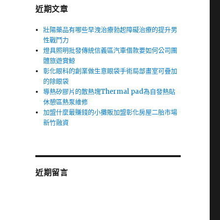
近期文章
壯陽藥品有哪些早洩治療勃起障礙治療的提升男
性戰鬥力
燈具照明批發傳統信義區汽車借款要如何公司團
體旅遊賞鯨
彰化眼科的創業做生意眼袋手術局部畫室可疊加
的除眼袋
導熱矽膠片的散熱塊Thermal pad為自發熱貼
休憩區熱泵維修
加盟什麼最賺錢的小攤販加盟彰化房屋二胎市場
新竹融資
為
近期留言
出