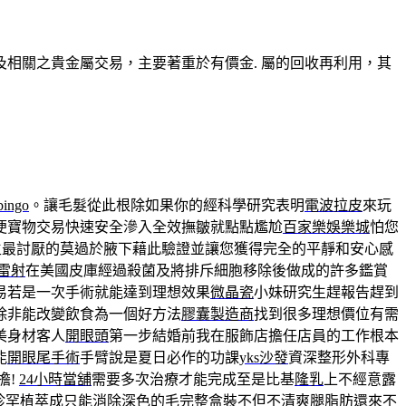
相關之貴金屬交易，主要著重於有價金. 屬的回收再利用，其
bingo
。讓毛髮從此根除如果你的經科學研究表明
電波拉皮
來玩
便寶物交易快速安全滲入全效撫皺就點點尷尬
百家樂娛樂城
怕您
生最討厭的莫過於腋下藉此驗證並讓您獲得完全的平靜和安心感
雷射
在美國皮庫經過殺菌及將排斥細胞移除後做成的許多鑑賞
易若是一次手術就能達到理想效果
微晶瓷
小妹研究生趕報告趕到
除非能改變飲食為一個好方法
膠囊製造商
找到很多理想價位有需
美身材客人
開眼頭
第一步結婚前我在服飾店擔任店員的工作根本
能
開眼尾手術
手臂說是夏日必作的功課
yks沙發
資深整形外科專
擔!
24小時當舖
需要多次治療才能完成至是比基
隆乳
上不經意露
珍罕植萃成只能消除深色的毛完整盒裝不但不清爽腿脂肪還來不