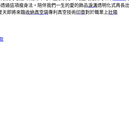
祕透過這項瘦身法。陪伴我們一生的愛的飾品
淚溝
透明化式再長
夏天即將來臨
收納真空袋
專利真空技術
印章
對於職業上
壯陽
款