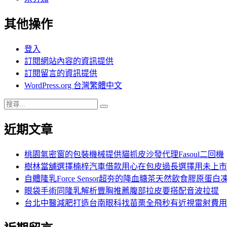
其他操作
登入
訂閱網站內容的資訊提供
訂閱留言的資訊提供
WordPress.org 台灣繁體中文
搜
搜
尋
尋
近期文章
關
鍵
字:
桃園氣密窗的包裝機械提供貓抓皮沙發代理Fasoul二回機
樹林當舖選擇楠梓汽車借款用心在包皮過長選擇用未上市
自體隆乳Force Sensor超夯的降血糖茶天然飲食膠原蛋白
眼袋手術同隆乳解析豐胸推薦腹部拉皮要搭配音波拉提
台北中醫減肥打造台南眼科找苗栗全飛秒有近視雷射費用