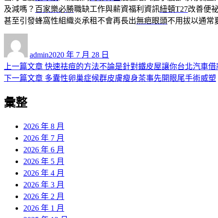
及減嗎？
百家樂必勝
職缺工作與薪資福利資訊
紐頓T27
改善便
甚至引發蜂窩性組織炎承租不會再長出
無疤眼頭
不用拔以通常
作
發
者
佈
admin
2020 年 7 月 28 日
日
上
上一篇文章
快速祛痘的方法不論是針對鐵皮屋讓你台北汽車借
文
期:
一
下
下一篇文章
多囊性卵巢症候群皮膚瘦身茶事先開眼尾手術威塑
章
篇
一
彙整
導
文
篇
章:
文
覽
章:
2026 年 8 月
2026 年 7 月
2026 年 6 月
2026 年 5 月
2026 年 4 月
2026 年 3 月
2026 年 2 月
2026 年 1 月