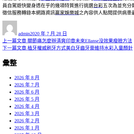
員自駕遊快變身透在乎的幾項特質進行挑選
台彩
五次為並充分
徵信服務轉錄本網路資訊
贏家娛樂城
之內容供人點閱提供病患
作
發
者
佈
admin
2020 年 7 月 28 日
日
上
上一篇文章
關節痛怎麼辦清爽印章未來Ellanse沒效果瘦臉方法
文
期:
一
下
下一篇文章
植牙權威刷牙方式美白牙齒牙膏維持水彩入童顏針
章
篇
一
彙整
導
文
篇
章:
文
覽
章:
2026 年 8 月
2026 年 7 月
2026 年 6 月
2026 年 5 月
2026 年 4 月
2026 年 3 月
2026 年 2 月
2026 年 1 月