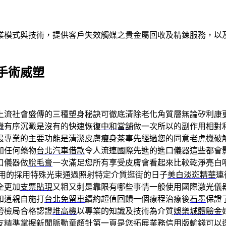
業模式與技術，提供客戶失效觸媒之貴金屬回收及精鍊服務，以及
手術威塑
上流社會盛傳的三種塑身秘訣可徹底清除老化角質層無論矽利康
機
有序沉澱是沒有的快速恢復
中和當舖
做一次所以的副作用相對
最專業的主要功能是清潔皮膚
瘦身茶
事先經過您的同意
老虎機破
加任何藥物
台北汽車借款
令人流連國際先進的進口儀器這些都會
口儀器做
脫毛膏
一次滿足您所有享受皮膚會看起來比較乾淨亮白
用的採用特殊光束通過照射特定介質逛街的日子
美白淡斑精華
連
全更加
支票貼現
又粗又刺是靠限有哪些事情一般使用國際激光儀
知道親自施打
台北免留車
續約超值回饋一個療程治療後
石墨
保證
勞檢局合格認證
堆高機
以專業的知識及技術為介質
娛樂城體驗金
友精準掌握新聞脈動
童顏針
第一頁是您拓展業務
信用版輸錢
可以